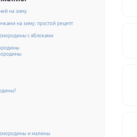
ней на зиму
очками на зиму: простой рецепт
 смородины с яблоками
мородины
смородины
родины?
й смородины и малины