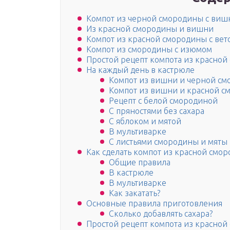
Компот из черной смородины с виш
Из красной смородины и вишни
Компот из красной смородины с вет
Компот из смородины с изюмом
Простой рецепт компота из красной
На каждый день в кастрюле
Компот из вишни и черной с
Компот из вишни и красной 
Рецепт с белой смородиной
С пряностями без сахара
С яблоком и мятой
В мультиварке
С листьями смородины и мяты
Как сделать компот из красной смо
Общие правила
В кастрюле
В мультиварке
Как закатать?
Основные правила приготовления
Сколько добавлять сахара?
Простой рецепт компота из красно