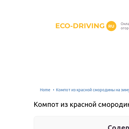
ECO-DRIVING
Онла
RU
ого
Home
Компот из красной смородины на зим
Компот из красной смороди
Содер