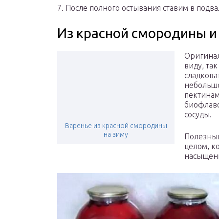
7. После полного остывания ставим в подва
Из красной смородины и
Оригинал
виду, та
сладкова
небольшо
пектинам
биофлаво
сосуды.
Варенье из красной смородины
на зиму
Полезный
целом, к
насыщенн