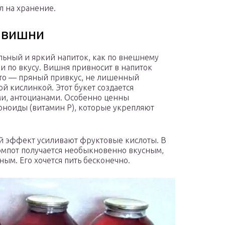
л на хранение.
 вишни
ьный и яркий напиток, как по внешнему
к и по вкусу. Вишня привносит в напиток
то — пряный привкус, не лишенный
й кислинкой. Этот букет создается
и, антоцианами. Особенно ценны
ноиды (витамин Р), которые укрепляют
 эффект усиливают фруктовые кислоты. В
омпот получается необыкновенно вкусным,
ым. Его хочется пить бесконечно.