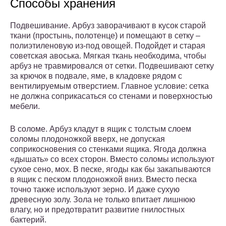
Способы хранения
Подвешивание. Арбуз заворачивают в кусок старой
ткани (простынь, полотенце) и помещают в сетку –
полиэтиленовую из-под овощей. Подойдет и старая
советская авоська. Мягкая ткань необходима, чтобы
арбуз не травмировался от сетки. Подвешивают сетку
за крючок в подвале, яме, в кладовке рядом с
вентилируемым отверстием. Главное условие: сетка
не должна соприкасаться со стенами и поверхностью
мебели.
В соломе. Арбуз кладут в ящик с толстым слоем
соломы плодоножкой вверх, не допуская
соприкосновения со стенками ящика. Ягода должна
«дышать» со всех сторон. Вместо соломы используют
сухое сено, мох. В песке, ягоды как бы закапываются
в ящик с песком плодоножкой вниз. Вместо песка
точно также используют зерно. И даже сухую
древесную золу. Зола не только впитает лишнюю
влагу, но и предотвратит развитие гнилостных
бактерий.