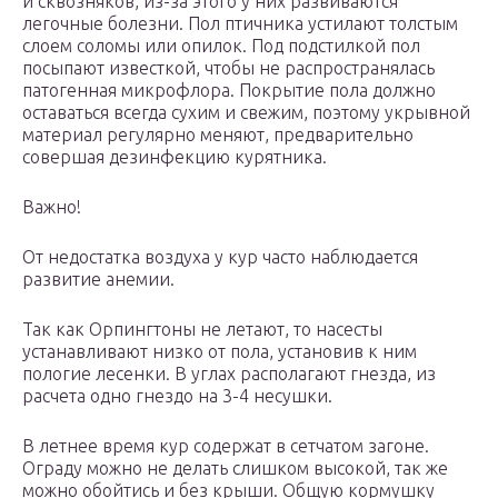
и сквозняков, из-за этого у них развиваются
легочные болезни. Пол птичника устилают толстым
слоем соломы или опилок. Под подстилкой пол
посыпают известкой, чтобы не распространялась
патогенная микрофлора. Покрытие пола должно
оставаться всегда сухим и свежим, поэтому укрывной
материал регулярно меняют, предварительно
совершая дезинфекцию курятника.
Важно!
От недостатка воздуха у кур часто наблюдается
развитие анемии.
Так как Орпингтоны не летают, то насесты
устанавливают низко от пола, установив к ним
пологие лесенки. В углах располагают гнезда, из
расчета одно гнездо на 3-4 несушки.
В летнее время кур содержат в сетчатом загоне.
Ограду можно не делать слишком высокой, так же
можно обойтись и без крыши. Общую кормушку