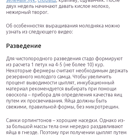
зеленый лук
,
спорыш
, крапиву, одуванчик. После
двух недель начинают давать кислое молоко,
нежирный творог.
Об особенностях выращивания молодняка можно
узнать из следующего видео:
Разведение
Для чистопородного разведения стадо формируют
из расчета 1 петух на 4-5 (не более 10) кур.
Некоторые фермеры считают необходимым держать
резервного молодого самца. Чтобы увеличить
процент выводимости цыплят, инкубационный
материал рекомендуется выбирать при помощи
овоскопа – прибора для определения качества яиц
путем их просвечивания. Яйца должны быть
свежими, правильной формы, без микротрещин.
Самки орпингтонов – хорошие наседки. Однако из-
за большой массы тела они нередко раздавливают
яйца в гнезде. Поэтому при получении цыплят путем