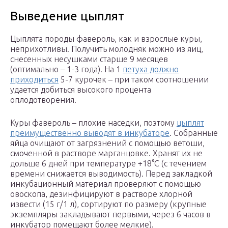
Выведение цыплят
Цыплята породы фавероль, как и взрослые куры,
неприхотливы. Получить молодняк можно из яиц,
снесенных несушками старше 9 месяцев
(оптимально – 1-3 года). На 1
петуха должно
приходиться
5-7 курочек – при таком соотношении
удается добиться высокого процента
оплодотворения.
Куры фавероль – плохие наседки, поэтому
цыплят
преимущественно выводят в инкубаторе
. Собранные
яйца очищают от загрязнений с помощью ветоши,
смоченной в растворе марганцовке. Хранят их не
дольше 6 дней при температуре +18°С (с течением
времени снижается выводимость). Перед закладкой
инкубационный материал проверяют с помощью
овоскопа, дезинфицируют в растворе хлорной
извести (15 г/1 л), сортируют по размеру (крупные
экземпляры закладывают первыми, через 6 часов в
инкубатор помещают более мелкие).