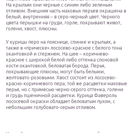
На крыльях они черные с синим либо зеленым
отливом. Внешняя часть маховых перьев окрашена в
белый, внутренняя – в серо-черный цвет. Черного
цвета перышки на груди, горле, покрывают живот,
голени, хвост, плюсны.
У курицы перо на пояснице, спинке и крыльях, а
также в «прическе» лососево-красное с белого тона
окантовкой и стержнем. На шее – коричнево-
красное с широкой белой либо оттенка слоновой
кости окантовкой, беловатая борода. Перья,
покрывающие плюсны, могут быть белыми,
желтовато-розовыми. Хвост состоит из лососево-
красно-коричневого пера, той же расцветки маховые
перья, но с примесью черно-серого оттенка, голени
и грудь пшеничной расцветки. Курица Фавероль
лососевой окраски обладает беловатым пухом, с
небольшим голубовато-серым отливом.