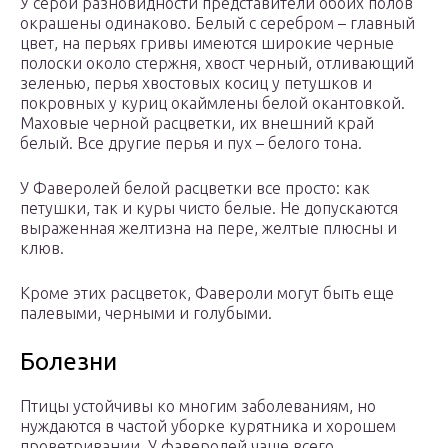
У серой разновидности представители обоих полов
окрашены одинаково. Белый с серебром – главный
цвет, на перьях гривы имеются широкие черные
полоски около стержня, хвост черный, отливающий
зеленью, перья хвостовых косиц у петушков и
покровных у куриц окаймлены белой окантовкой.
Маховые черной расцветки, их внешний край
белый. Все другие перья и пух – белого тона.
У Фаверолей белой расцветки все просто: как
петушки, так и куры чисто белые. Не допускаются
выраженная желтизна на пере, желтые плюсны и
клюв.
Кроме этих расцветок, Фавероли могут быть еще
палевыми, черными и голубыми.
Болезни
Птицы устойчивы ко многим заболеваниям, но
нуждаются в частой уборке курятника и хорошем
проветривании. У фаверолей чаще всего