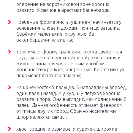
оперение на воротниковой зоне хорошо
развито. У самцов вырастают бакенбарды;
гребень в форме листа, удлинен; начинается у
основания клюва и доходит почти до затылка.
Серёжки маленькие, округлые. За
бакенбардами не видны;
тело имеет форму трапеции: слегка зауженная
грудная клетка переходит в широкую спину и
живот. Спина прямая с лёгким изгибом.
Конечности крепкие, оперённые. Короткий пух
покрывает фаланги плюсны;
на конечностях 5 пальцев. 3 направлены вперёд,
один палец назад. И у кур, и у петухов хорошо
развита шпора. Она выглядит, как полноценный
палец. Данная особенность отличает фавероля
от птицы других пород. Обычно носителями
шпор являются самцы;
хвост среднего размера. У курочек широкие