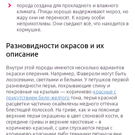
порода создана для прохладного и влажного
климата. Птицы хорошо выдерживают мороз, но
жару они не переносят. К корму особи
неприхотливы. Они съедают всё, что находится в
кормушке.
Разновидности окрасов и их
описание
Внутри этой породы имеются несколько вариантов
окраски оперения. Например, Фавероли могут быть
лососевыми, светлыми и белыми. У петушков первой
разновидности перья, покрывающие спину и
покровные на крыльях — коричнево-
красные с
присутствием бело-желтого
тона, перья красной
расцветки частично окаймлены медного оттенка
блестящей полоской. На гриве, как и на пояснице
верхние перья окрашены в цвет слоновой кости, в
середине гривы и верхние хвостовые – в
коричнево-красный, с шеи спускаются перья с
коричнево-красными либо темными пятнышками.