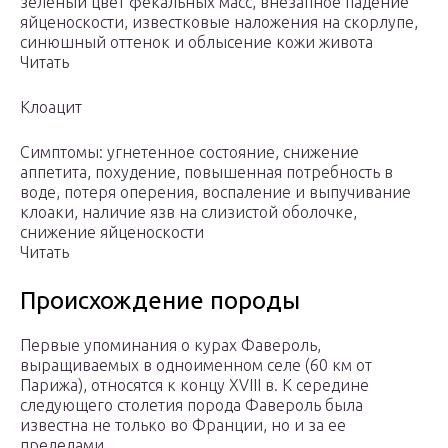
зеленый цвет фекальных масс, внезапное падение
яйценоскости, известковые наложения на скорлупе,
синюшный оттенок и облысение кожи живота
Читать
Клоацит
Симптомы: угнетенное состояние, снижение
аппетита, похудение, повышенная потребность в
воде, потеря оперения, воспаление и выпучивание
клоаки, наличие язв на слизистой оболочке,
снижение яйценоскости
Читать
Происхождение породы
Первые упоминания о курах Фавероль,
выращиваемых в одноименном селе (60 км от
Парижа), относятся к концу XVIII в. К середине
следующего столетия порода Фавероль была
известна не только во Франции, но и за ее
пределами.