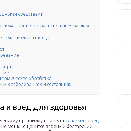
родными средствами
 зиму — рецепт с растительным маслом
лезные свойства овоща
рт
зревание
 перца
ение
термическая обработка
чных заболеваниях и состояниях
а и вред для здоровья
еческому организму принесет
сладкий перец
а, не меньше ценится вареный болгарский