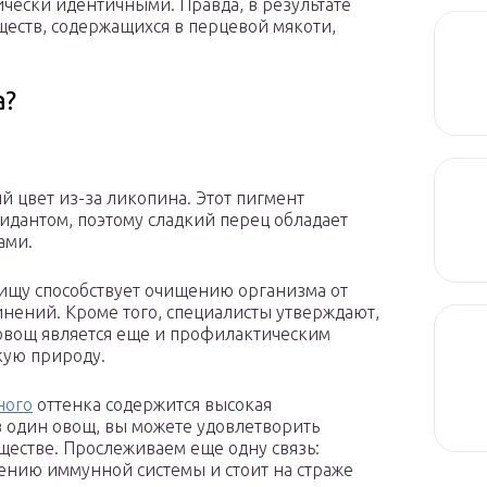
тически идентичными. Правда, в результате
ществ, содержащихся в перцевой мякоти,
а?
цвет из-за ликопина. Этот пигмент
дантом, поэтому сладкий перец обладает
ами.
пищу способствует очищению организма от
инений. Кроме того, специалисты утверждают,
 овощ является еще и профилактическим
кую природу.
ного
оттенка содержится высокая
 один овощ, вы можете удовлетворить
ществе. Прослеживаем еще одну связь:
лению иммунной системы и стоит на страже