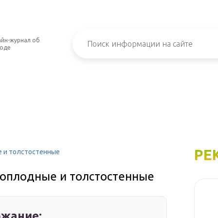
йн-журнал об
роде
РЕ
е и толстостенные
ноплодные и толстостенные
жание: