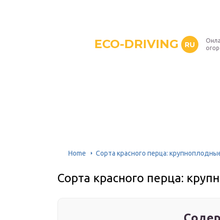
ECO-DRIVING
Онла
RU
ого
Home
Сорта красного перца: крупноплодны
Сорта красного перца: круп
Содер