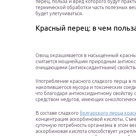
перец, польза и вред которого будут прак
термической обработки часть полезных ве
будет улетучиваться.
Красный перец: в чем польз
Овощ окрашивается в насыщенный красный 
считается мощнейшим природным антиокси
очищающими (антиоксидантными) свойств
Употребление красного сладкого перца в 
накопившегося мусора и токсических соед
что благодаря антиоксидантному свойству
средством недугов, имеющих онкологичес
В составе сладкого
болгарского перца крас
концентрация аскорбиновой кислоты. Съев
суточную потребность организма в этом ве
аскорбиновая кислота способствует укреп