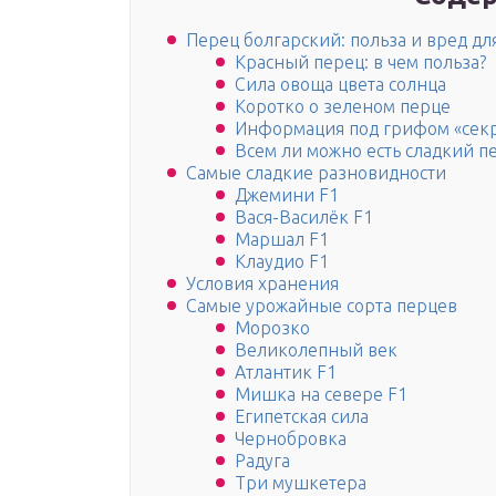
Перец болгарский: польза и вред дл
Красный перец: в чем польза?
Сила овоща цвета солнца
Коротко о зеленом перце
Информация под грифом «сек
Всем ли можно есть сладкий п
Самые сладкие разновидности
Джемини F1
Вася-Василёк F1
Маршал F1
Клаудио F1
Условия хранения
Самые урожайные сорта перцев
Морозко
Великолепный век
Атлантик F1
Мишка на севере F1
Египетская сила
Чернобровка
Радуга
Три мушкетера