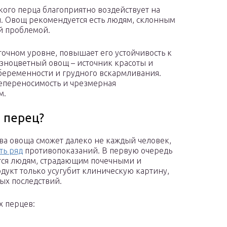
кого перца благоприятно воздействует на
ы. Овощ рекомендуется есть людям, склонным
й проблемой.
очном уровне, повышает его устойчивость к
азноцветный овощ – источник красоты и
 беременности и грудного вскармливания.
епереносимость и чрезмерная
м.
 перец?
ва овоща сможет далеко не каждый человек,
ть ряд
противопоказаний. В первую очередь
тся людям, страдающим почечными и
дукт только усугубит клиническую картину,
ых последствий.
х перцев: