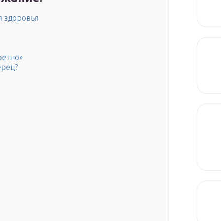
я здоровья
ретно»
ерец?