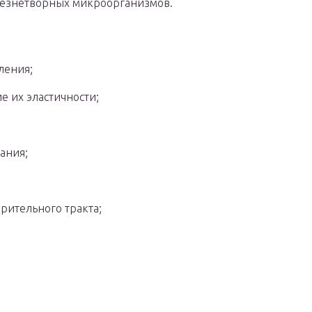
олезнетворных микроорганизмов.
ления;
е их эластичности;
ания;
рительного тракта;