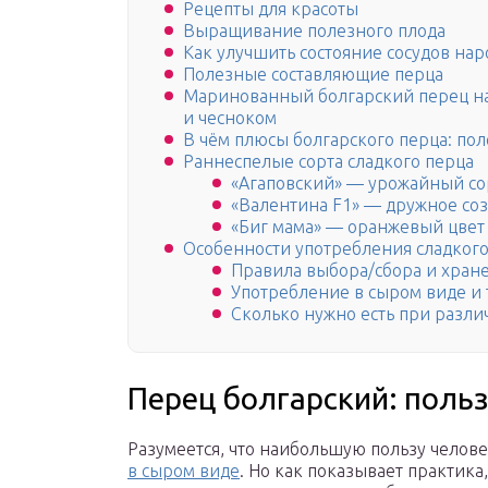
Рецепты для красоты
Выращивание полезного плода
Как улучшить состояние сосудов на
Полезные составляющие перца
Маринованный болгарский перец на
и чесноком
В чём плюсы болгарского перца: по
Раннеспелые сорта сладкого перца
«Агаповский» — урожайный со
«Валентина F1» — дружное со
«Биг мама» — оранжевый цвет
Особенности употребления сладкого
Правила выбора/сбора и хран
Употребление в сыром виде и 
Сколько нужно есть при разли
Перец болгарский: польз
Разумеется, что наибольшую пользу челов
в сыром виде
. Но как показывает практик