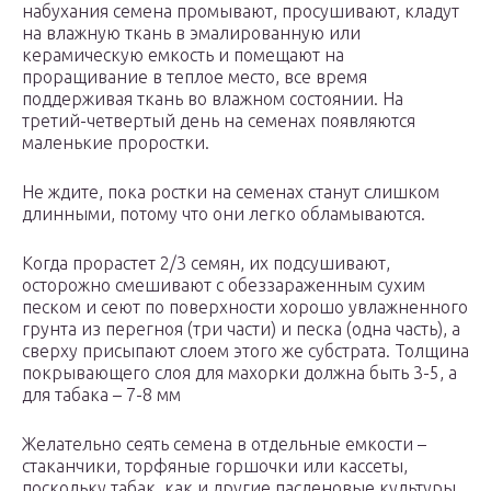
набухания семена промывают, просушивают, кладут
на влажную ткань в эмалированную или
керамическую емкость и помещают на
проращивание в теплое место, все время
поддерживая ткань во влажном состоянии. На
третий-четвертый день на семенах появляются
маленькие проростки.
Не ждите, пока ростки на семенах станут слишком
длинными, потому что они легко обламываются.
Когда прорастет 2/3 семян, их подсушивают,
осторожно смешивают с обеззараженным сухим
песком и сеют по поверхности хорошо увлажненного
грунта из перегноя (три части) и песка (одна часть), а
сверху присыпают слоем этого же субстрата. Толщина
покрывающего слоя для махорки должна быть 3-5, а
для табака – 7-8 мм
Желательно сеять семена в отдельные емкости –
стаканчики, торфяные горшочки или кассеты,
поскольку табак, как и другие пасленовые культуры,