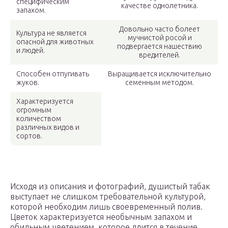
специфическим
качестве однолетника.
запахом.
Довольно часто болеет
Культура не является
мучнистой росой и
опасной для животных
подвергается нашествию
и людей.
вредителей.
Способен отпугивать
Выращивается исключительно
жуков.
семенным методом.
Характеризуется
огромным
количеством
различных видов и
сортов.
Исходя из описания и фотографий, душистый табак
выступает не слишком требовательной культурой,
которой необходим лишь своевременный полив.
Цветок характеризуется необычным запахом и
обильным цветением, которое длится в течение