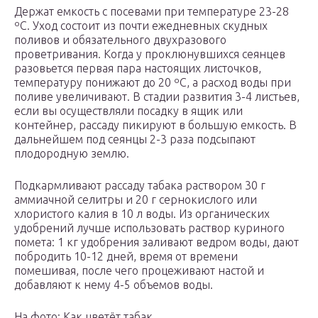
Держат емкость с посевами при температуре 23-28
ºC. Уход состоит из почти ежедневных скудных
поливов и обязательного двухразового
проветривания. Когда у проклюнувшихся сеянцев
разовьется первая пара настоящих листочков,
температуру понижают до 20 ºC, а расход воды при
поливе увеличивают. В стадии развития 3-4 листьев,
если вы осуществляли посадку в ящик или
контейнер, рассаду пикируют в большую емкость. В
дальнейшем под сеянцы 2-3 раза подсыпают
плодородную землю.
Подкармливают рассаду табака раствором 30 г
аммиачной селитры и 20 г сернокислого или
хлористого калия в 10 л воды. Из органических
удобрений лучше использовать раствор куриного
помета: 1 кг удобрения заливают ведром воды, дают
побродить 10-12 дней, время от времени
помешивая, после чего процеживают настой и
добавляют к нему 4-5 объемов воды.
На фото: Как цветёт табак