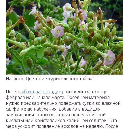
На фото: Цветение курительного табака
Посев
табака на рассаду
производится в конце
февраля или начале марта. Посевной материал
нужно предварительно подержать сутки во влажной
салфетке до набухания, добавив в воду для
замачивания ткани несколько капель винной
кислоты или кристалликов калийной селитры. Эта
мера ускорит появление всходов на неделю. После