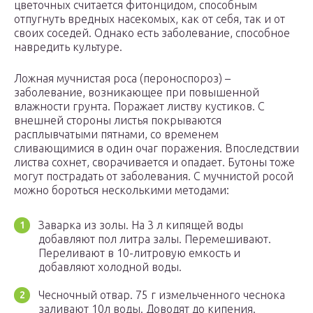
цветочных считается фитонцидом, способным
отпугнуть вредных насекомых, как от себя, так и от
своих соседей. Однако есть заболевание, способное
навредить культуре.
Ложная мучнистая роса (пероноспороз) –
заболевание, возникающее при повышенной
влажности грунта. Поражает листву кустиков. С
внешней стороны листья покрываются
расплывчатыми пятнами, со временем
сливающимися в один очаг поражения. Впоследствии
листва сохнет, сворачивается и опадает. Бутоны тоже
могут пострадать от заболевания. С мучнистой росой
можно бороться несколькими методами:
Заварка из золы. На 3 л кипящей воды
добавляют пол литра залы. Перемешивают.
Переливают в 10-литровую емкость и
добавляют холодной воды.
Чесночный отвар. 75 г измельченного чеснока
заливают 10л воды. Доводят до кипения.