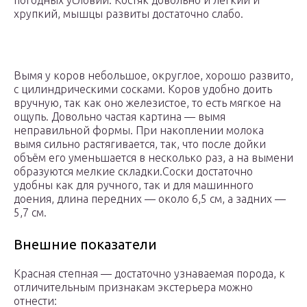
погодных условий. Костяк довольно и легкий и
хрупкий, мышцы развиты достаточно слабо.
Вымя у коров небольшое, округлое, хорошо развито,
с цилиндрическими сосками. Коров удобно доить
вручную, так как оно железистое, то есть мягкое на
ощупь. Довольно частая картина — вымя
неправильной формы. При накоплении молока
вымя сильно растягивается, так, что после дойки
объём его уменьшается в несколько раз, а на вымени
образуются мелкие складки.Соски достаточно
удобны как для ручного, так и для машинного
доения, длина передних — около 6,5 см, а задних —
5,7 см.
Внешние показатели
Красная степная — достаточно узнаваемая порода, к
отличительным признакам экстерьера можно
отнести: