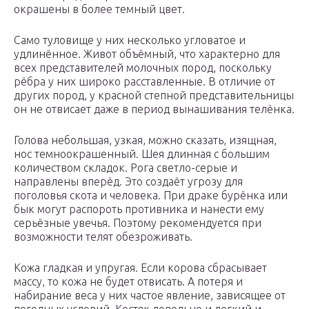
окрашены в более темный цвет.
Само туловище у них несколько угловатое и
удлинённое. Живот объёмный, что характерно для
всех представителей молочных пород, поскольку
рёбра у них широко расставленные. В отличие от
других пород, у красной степной представительницы
он не отвисает даже в период вынашивания телёнка.
Голова небольшая, узкая, можно сказать, изящная,
нос темноокрашенный. Шея длинная с большим
количеством складок. Рога светло-серые и
направлены вперёд. Это создаёт угрозу для
поголовья скота и человека. При драке бурёнка или
бык могут распороть противника и нанести ему
серьёзные увечья. Поэтому рекомендуется при
возможности телят обезроживать.
Кожа гладкая и упругая. Если корова сбрасывает
массу, то кожа не будет отвисать. А потеря и
набирание веса у них частое явление, зависящее от