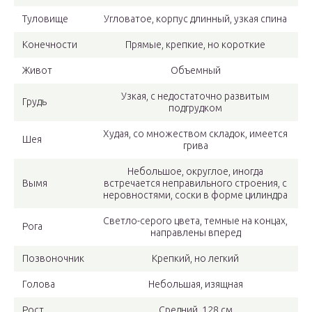
Туловище
Угловатое, корпус длинный, узкая спина
Конечности
Прямые, крепкие, но короткие
Живот
Объемный
Узкая, с недостаточно развитым
Грудь
подгрудком
Худая, со множеством складок, имеется
Шея
грива
Небольшое, округлое, иногда
Вымя
встречается неправильного строения, с
неровностями, соски в форме цилиндра
Светло-серого цвета, темные на концах,
Рога
направлены вперед
Позвоночник
Крепкий, но легкий
Голова
Небольшая, изящная
Рост
Средний, 128 см