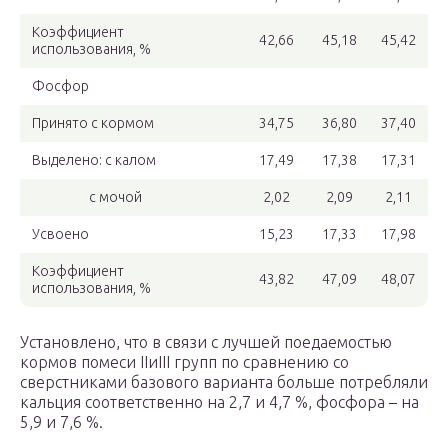
Коэффициент
42,66
45,18
45,42
использования, %
Фосфор
Принято с кормом
34,75
36,80
37,40
Выделено: с калом
17,49
17,38
17,31
с мочой
2,02
2,09
2,11
Усвоено
15,23
17,33
17,98
Коэффициент
43,82
47,09
48,07
использования, %
Установлено, что в связи с лучшей поедаемостью
кормов помеси IIиIII групп по сравнению со
сверстниками базового варианта больше потребляли
кальция соответственно на 2,7 и 4,7 %, фосфора – на
5,9 и 7,6 %.