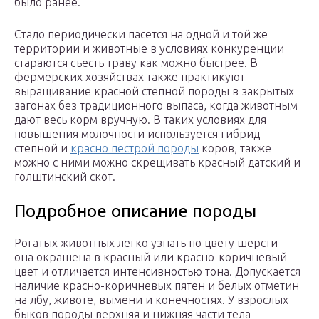
было ранее.
Стадо периодически пасется на одной и той же
территории и животные в условиях конкуренции
стараются съесть траву как можно быстрее. В
фермерских хозяйствах также практикуют
выращивание красной степной породы в закрытых
загонах без традиционного выпаса, когда животным
дают весь корм вручную. В таких условиях для
повышения молочности используется гибрид
степной и
красно пестрой породы
коров, также
можно с ними можно скрещивать красный датский и
голштинский скот.
Подробное описание породы
Рогатых животных легко узнать по цвету шерсти —
она окрашена в красный или красно-коричневый
цвет и отличается интенсивностью тона. Допускается
наличие красно-коричневых пятен и белых отметин
на лбу, животе, вымени и конечностях. У взрослых
быков породы верхняя и нижняя части тела