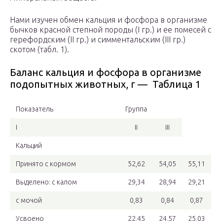
Нами изучен обмен кальция и фосфора в организме
бычков красной степной породы (I гр.) и ее помесей с
герефордским (II гр.) и симментальским (III гр.)
скотом (табл. 1).
Баланс кальция и фосфора в организме
подопытных животных, г — Таблица 1
Показатель
Группа
I
II
III
Кальций
Принято с кормом
52,62
54,05
55,11
Выделено: с калом
29,34
28,94
29,21
с мочой
0,83
0,84
0,87
Усвоено
22,45
24,57
25,03