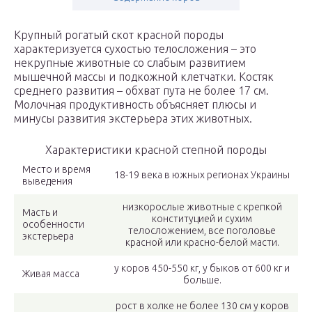
Крупный рогатый скот красной породы
характеризуется сухостью телосложения – это
некрупные животные со слабым развитием
мышечной массы и подкожной клетчатки. Костяк
среднего развития – обхват пута не более 17 см.
Молочная продуктивность объясняет плюсы и
минусы развития экстерьера этих животных.
Характеристики красной степной породы
Место и время
18-19 века в южных регионах Украины
выведения
низкорослые животные с крепкой
Масть и
конституцией и сухим
особенности
телосложением, все поголовье
экстерьера
красной или красно-белой масти.
у коров 450-550 кг, у быков от 600 кг и
Живая масса
больше.
рост в холке не более 130 см у коров