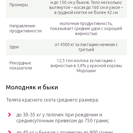
и до 150 см у быков. Тело несколько
Промеры
вытянутое – косая до 160 см и узкое –
в грудной клетке не более 42 см
молочная продуктивность,
Направление
показывает средние удои с хорошей
продуктивности
жирностью
от 4500 кг за лактацию начиная с
Удои
третьей
12,5 тон молока за лактацию с
Рекордные
жирностью в 3,8% у красной коровы
показатели
Морошки
Молодняк и быки
Телята красного скота среднего размера:
до 30-35 кг у телочек при рождении и
среднесуточным привесом до 750 грамм;
до 40 кг у бычков с привесом до 900 грамм.