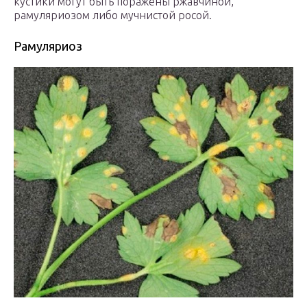
кустики могут быть поражены ржавчиной,
рамуляриозом либо мучнистой росой.
Рамуляриоз