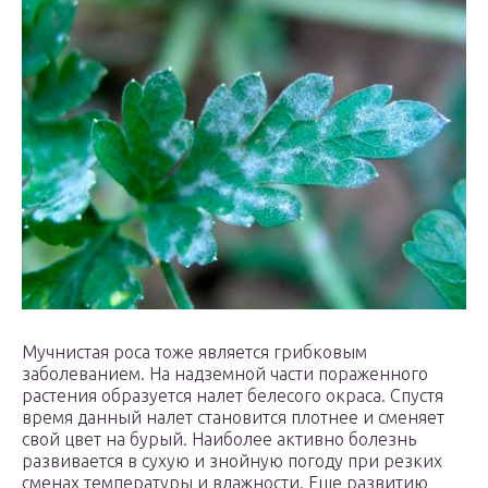
Мучнистая роса тоже является грибковым
заболеванием. На надземной части пораженного
растения образуется налет белесого окраса. Спустя
время данный налет становится плотнее и сменяет
свой цвет на бурый. Наиболее активно болезнь
развивается в сухую и знойную погоду при резких
сменах температуры и влажности. Еще развитию