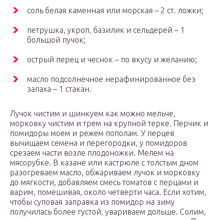
соль белая каменная или морская – 2 ст. ложки;
петрушка, укроп, базилик и сельдерей – 1
большой пучок;
острый перец и чеснок – по вкусу и желанию;
масло подсолнечное нерафинированное без
запаха – 1 стакан.
Лучок чистим и шинкуем как можно мельче,
морковку чистим и трем на крупной терке. Перчик и
помидоры моем и режем пополам. У перцев
вычищаем семена и перегородки, у помидоров
срезаем части возле плодоножки. Мелем на
мясорубке. В казане или кастрюле с толстым дном
разогреваем масло, обжариваем лучок и морковку
до мягкости, добавляем смесь томатов с перцами и
варим, помешивая, около четверти часа. Если хотим,
чтобы суповая заправка из помидор на зиму
получилась более густой, увариваем дольше. Солим,