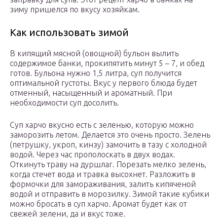
зиму пришелся по вкусу хозяйкам.
Как использовать зимой
В кипящий мясной (овощной) бульон вылить
содержимое банки, прокипятить минут 5 – 7, и обед
готов. Бульона нужно 1,5 литра, суп получится
оптимальной густоты. Вкус у первого блюда будет
отменный, насыщенный и ароматный. При
необходимости суп досолить.
Суп харчо вкусно есть с зеленью, которую можно
заморозить летом. Делается это очень просто. Зелень
(петрушку, укроп, кинзу) замочить в тазу с холодной
водой. Через час прополоскать в двух водах.
Откинуть траву на дуршлаг. Порезать мелко зелень,
когда стечет вода и травка высохнет. Разложить в
формочки для замораживания, залить кипяченой
водой и отправить в морозилку. Зимой такие кубики
можно бросать в суп харчо. Аромат будет как от
свежей зелени, да и вкус тоже.