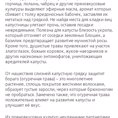
горчица, полынь, чабрец и другие пряновкусовые
культуры выделяют эфирные масла, аромат которых
сбивает с толку вредоносных бабочек, заставляя их
метаться над грядкой. Не найдя места для кладки яиц
капустницы улетают прочь, оставив посадки
невредимыми. Полезна для капусты близость укропа,
который отгоняет от соседки земляных блошек, а
базилик предотвращает развитие мучнистой росы.
Кроме того, душистые травы привлекают на участок
златоглазок, божьих коровок, жуков-наездников и
других насекомых-энтомофагов, уничтожающих
вредителей капусты.
От нашествия слизней капустную грядку защитит
бораго (огуречная трава) – это многолетнее
растение, сплошь покрытое жесткими волосками,
образует густые заросли, через которые брюхоногим
не пробраться. Замечено также, что огуречная трава
положительно влияет на развитие капусты и
улучшает её вкус.
Из пряновкусовых культур неудачными партнерами