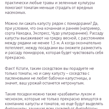
практически любые травы и зеленные культуры
помогают томатам меньше страдать от вредных
насекомых.
Можно ли сажать капусту рядом с помидорами? Да,
при условии, что она кочанная и ранняя (например,
сорта Находка, Экспресс, Чудо ультрараннее). Рассаду
капусты высаживают на грядку весной, с расстоянием
между рядами не менее 1,5 м. А когда окончательно
потеплеет, между посадками вы сможете разместить
и рассаду помидоров, которая будет чувствовать себя
прекрасно.
Факт! Кстати, таким соседством вы порадуете не
только томаты, но и саму капусту – соседства с
пасленовыми не любят бабочки-капустницы, а
значит, ваш урожай останется нетронутым.
Такие посадки можно также «разбавить» луком и
чесноком, которые не только прекрасно впишутся в
компанию капусты и томатов, но еще будут выделять
фитонциды, защищая всех соседей от фитофторы.