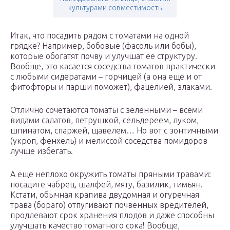
культурами совместимость
Итак, что посадить рядом с томатами на одной
грядке? Например, бобовые (фасоль или бобы),
которые обогатят почву и улучшат ее структуру.
Вообще, это касается соседства томатов практически
с любыми сидератами – горчицей (а она еще и от
фитофторы и парши поможет), фацелией, злаками.
Отлично сочетаются томаты с зеленными – всеми
видами салатов, петрушкой, сельдереем, луком,
шпинатом, спаржей, щавелем… Но вот с зонтичными
(укроп, фенхель) и мелиссой соседства помидоров
лучше избегать.
А еще неплохо окружить томаты пряными травами:
посадите чабрец, шалфей, мяту, базилик, тимьян.
Кстати, обычная крапива двудомная и огуречная
трава (бораго) отпугивают почвенных вредителей,
продлевают срок хранения плодов и даже способны
улучшать качество томатного сока! Вообще,