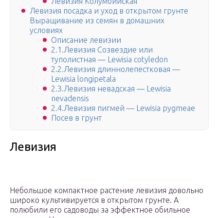
Левизия Колумбийская
Левизия посадка и уход в открытом грунте
Выращивание из семян в домашних
условиях
Описание левизии
2.1.Левизия Созвездие или
туполистная — Lewisia cotyledon
2.2.Левизия длиннолепестковая —
Lewisia longipetala
2.3.Левизия невадская — Lewisia
nevadensis
2.4.Левизия пигмей — Lewisia pygmeae
Посев в грунт
Левизия
Небольшое компактное растение левизия довольно
широко культивируется в открытом грунте. А
полюбили его садоводы за эффектное обильное