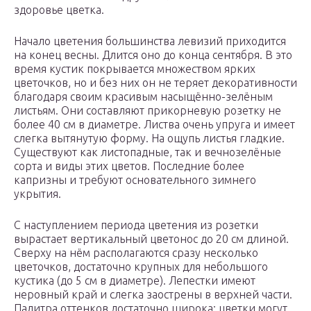
здоровье цветка.
Начало цветения большинства левизий приходится
на конец весны. Длится оно до конца сентября. В это
время кустик покрывается множеством ярких
цветочков, но и без них он не теряет декоративности
благодаря своим красивым насыщённо-зелёным
листьям. Они составляют прикорневую розетку не
более 40 см в диаметре. Листва очень упруга и имеет
слегка вытянутую форму. На ощупь листья гладкие.
Существуют как листопадные, так и вечнозелёные
сорта и виды этих цветов. Последние более
капризны и требуют основательного зимнего
укрытия.
С наступлением периода цветения из розетки
вырастает вертикальный цветонос до 20 см длиной.
Сверху на нём располагаются сразу несколько
цветочков, достаточно крупных для небольшого
кустика (до 5 см в диаметре). Лепестки имеют
неровный край и слегка заострены в верхней части.
Палитра оттенков достаточно широка: цветки могут