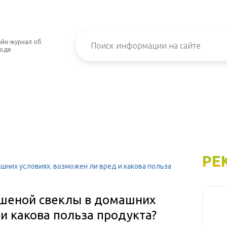
йн-журнал об
роде
РЕ
них условиях. возможен ли вред и какова польза
ашеной свеклы в домашних
 и какова польза продукта?