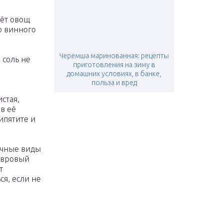
дёт овощ
о винного
Черемша маринованная: рецепты
 соль не
приготовления на зиму в
домашних условиях, в банке,
польза и вред
стая,
в её
ипятите и
ичные виды
лавровый
т
ся, если не