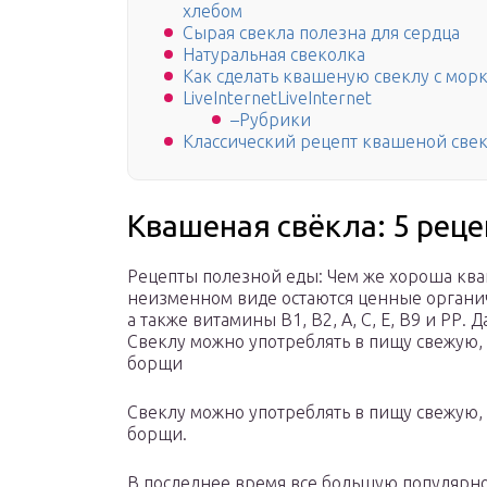
хлебом
Сырая свекла полезна для сердца
Натуральная свеколка
Как сделать квашеную свеклу с мор
LiveInternetLiveInternet
–Рубрики
Классический рецепт квашеной све
Квашеная свёкла: 5 рец
Рецепты полезной еды: Чем же хороша кваш
неизменном виде остаются ценные органич
а также витамины В1, В2, А, С, Е, В9 и РР.
Свеклу можно употреблять в пищу свежую, 
борщи
Свеклу можно употреблять в пищу свежую, 
борщи.
В последнее время все большую популярн