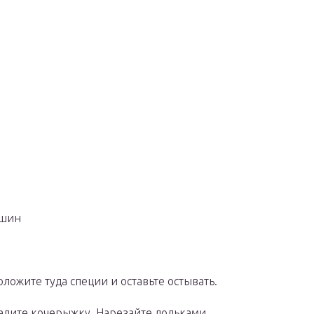
ошин
оложите туда специи и оставьте остывать.
далите кочерыжку. Нарезайте дольками