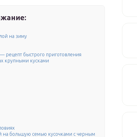
жание:
лой на зиму
 — рецепт быстрого приготовления
ках крупными кусками
ловиях
й на большую семью кусочками с черным