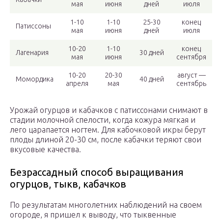
мая
июня
дней
июля
1-10
1-10
25-30
конец
Патиссоны
мая
июня
дней
июля
10-20
1-10
конец
Лагенария
30 дней
мая
июня
сентября
10-20
20-30
август —
Момордика
40 дней
апреля
мая
сентябрь
Урожай огурцов и кабачков с патиссонами снимают в
стадии молочной спелости, когда кожура мягкая и
лего царапается ногтем. Для кабочковой икры берут
плоды длиной 20-30 см, после кабачки теряют свои
вкусовые качества.
Безрассадный способ выращивания
огурцов, тыкв, кабачков
По результатам многолетних наблюдений на своем
огороде, я пришел к выводу, что тыквенные