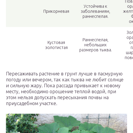
Пов
Устойчива к
ор
Прикорневая
заболеваниям,
желт
раннеспелая.
ок
Зо
ор
Раннеспелая,
Кустовая
о
небольших
золотистая
г
размеров тыква.
шар
пов
Пересаживать растение в грунт лучше в пасмурную
погоду или вечером, так как тыква не любит солнце
и сильную жару. Пока рассада привыкает к новому
месту, необходимо орошение теплой водой, при
этом нельзя допускать пересыхания почвы на
приусадебном участке.