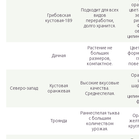
ора
Подходит для всех
цвет
Грибовская
видов
з
кустовая-189
переработки,
ри
долго хранится.
о
цилин
Растение не
Цве
больших
форма
Дачная
размеров,
г
компактное.
пове
Ора
Высокие вкусовые
Кустовая
шар
Северо-запад
качества.
оранжевая
Среднеспелая.
цили
ф
Раннеспелая тыква
Ор
с большим
Троянда
желт
количеством
круг
урожая.