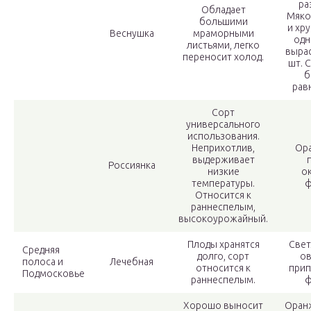
ра
Обладает
Мяко
большими
и хру
Веснушка
мраморными
одн
листьями, легко
вырас
переносит холод.
шт. 
б
рав
Сорт
универсального
использования.
Неприхотлив,
Ор
выдерживает
Россиянка
низкие
о
температуры.
ф
Относится к
раннеспелым,
высокоурожайный.
Плоды хранятся
Свет
Средняя
долго, сорт
ов
полоса и
Лечебная
относится к
прип
Подмосковье
раннеспелым.
ф
Хорошо выносит
Оран