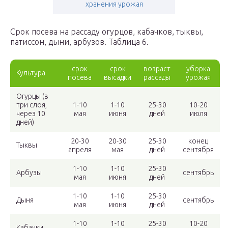
хранения урожая
Срок посева на рассаду огурцов, кабачков, тыквы,
патиссон, дыни, арбузов. Таблица 6.
срок
срок
возраст
уборка
Культура
посева
высадки
рассады
урожая
Огурцы (в
три слоя,
1-10
1-10
25-30
10-20
через 10
мая
июня
дней
июля
дней)
20-30
20-30
25-30
конец
Тыквы
апреля
мая
дней
сентября
1-10
1-10
25-30
Арбузы
сентябрь
мая
июня
дней
1-10
1-10
25-30
Дыня
сентябрь
мая
июня
дней
1-10
1-10
25-30
10-20
Кабачки