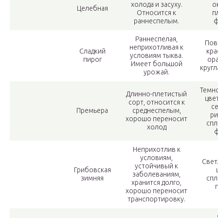
холода и засуху.
о
Целебная
Относится к
п
раннеспелым.
ф
Раннеспелая,
Пов
неприхотливая к
Сладкий
кра
условиям тыква.
пирог
ор
Имеет большой
кругл
урожай.
Темн
Длинно-плетистый
цве
сорт, относится к
с
Премьера
среднеспелым,
ри
хорошо переносит
спл
холод
ф
Неприхотлив к
условиям,
Свет
устойчивый к
Грибовская
заболеваниям,
зимняя
спл
хранится долго,
хорошо переносит
транспортировку.