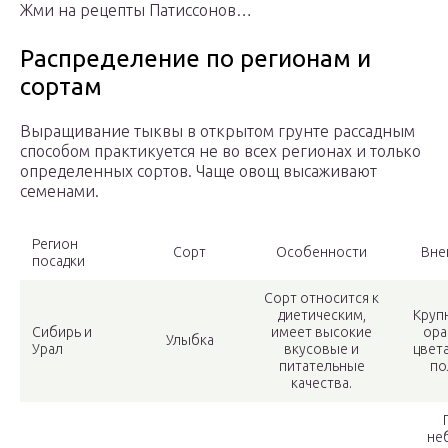
Жми на рецепты Патиссонов…
Распределение по регионам и
сортам
Выращивание тыквы в открытом грунте рассадным
способом практикуется не во всех регионах и только
определенных сортов. Чаще овощ высаживают
семенами.
Регион
Сорт
Особенности
Вне
посадки
Сорт относится к
диетическим,
Круп
Сибирь и
имеет высокие
ора
Улыбка
Урал
вкусовые и
цвет
питательные
по
качества.
не