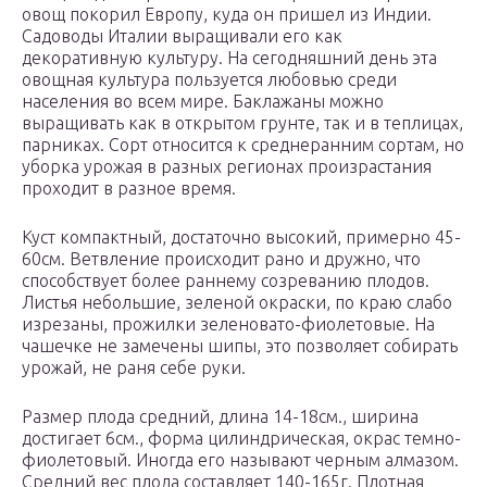
овощ покорил Европу, куда он пришел из Индии.
Садоводы Италии выращивали его как
декоративную культуру. На сегодняшний день эта
овощная культура пользуется любовью среди
населения во всем мире. Баклажаны можно
выращивать как в открытом грунте, так и в теплицах,
парниках. Сорт относится к среднеранним сортам, но
уборка урожая в разных регионах произрастания
проходит в разное время.
Куст компактный, достаточно высокий, примерно 45-
60см. Ветвление происходит рано и дружно, что
способствует более раннему созреванию плодов.
Листья небольшие, зеленой окраски, по краю слабо
изрезаны, прожилки зеленовато-фиолетовые. На
чашечке не замечены шипы, это позволяет собирать
урожай, не раня себе руки.
Размер плода средний, длина 14-18см., ширина
достигает 6см., форма цилиндрическая, окрас темно-
фиолетовый. Иногда его называют черным алмазом.
Средний вес плода составляет 140-165г. Плотная