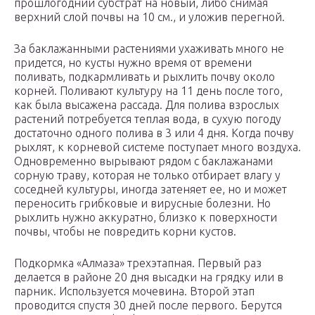
прошлогодний субстрат на новый, либо снимая
верхний слой почвы на 10 см., и уложив перегной.
За баклажанными растениями ухаживать много не
придется, но кусты нужно время от времени
поливать, подкармливать и рыхлить почву около
корней. Поливают культуру на 11 день после того,
как была высажена рассада. Для полива взрослых
растений потребуется теплая вода, в сухую погоду
достаточно одного полива в 3 или 4 дня. Когда почву
рыхлят, к корневой системе поступает много воздуха.
Одновременно вырывают рядом с баклажанами
сорную траву, которая не только отбирает влагу у
соседней культуры, иногда затеняет ее, но и может
переносить грибковые и вирусные болезни. Но
рыхлить нужно аккуратно, близко к поверхности
почвы, чтобы не повредить корни кустов.
Подкормка «Алмаза» трехэтапная. Первый раз
делается в районе 20 дня высадки на грядку или в
парник. Используется мочевина. Второй этап
проводится спустя 30 дней после первого. Берутся