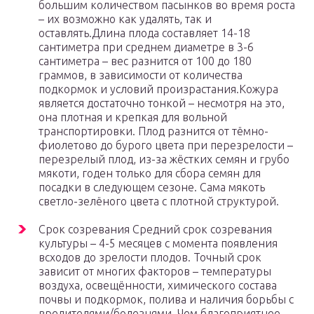
большим количеством пасынков во время роста
– их возможно как удалять, так и
оставлять.Длина плода составляет 14-18
сантиметра при среднем диаметре в 3-6
сантиметра – вес разнится от 100 до 180
граммов, в зависимости от количества
подкормок и условий произрастания.Кожура
является достаточно тонкой – несмотря на это,
она плотная и крепкая для вольной
транспортировки. Плод разнится от тёмно-
фиолетово до бурого цвета при перезрелости –
перезрелый плод, из-за жёстких семян и грубо
мякоти, годен только для сбора семян для
посадки в следующем сезоне. Сама мякоть
светло-зелёного цвета с плотной структурой.
Срок созревания Средний срок созревания
культуры – 4-5 месяцев с момента появления
всходов до зрелости плодов. Точный срок
зависит от многих факторов – температуры
воздуха, освещённости, химического состава
почвы и подкормок, полива и наличия борьбы с
вредителями/болезнями. Чем благоприятнее