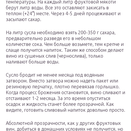
температуры. На каждый литр фруктовой мякоти
берут литр воды. Все это оставляют закисать в
теплом (+24°) месте. Через 4-5 дней процеживают и
засыпают сахар.
На литр сусла необходимо взять 200-350 г сахара,
предварительно разведя его в небольшом
количестве сока. Чем больше возьмете, тем крепче и
слаще получится напиток. Таким же способом делают
вино из сушеных слив (чернослива), только
наливают больше воды.
Сусло бродит не менее месяца под водяным
затвором. Вместо затвора можно надеть пакет или
резиновую перчатку, плотно перевязав горлышко.
Когда процесс брожения остановится, вино сливают и
отстаивают 1-2 месяца. За это время опуститься
осадок и жидкость станет более прозрачной. Как
видите, готовить сливовый напиток довольно просто.
Абсолютной прозрачности, как у других фруктовых
вин, добиться в домашних условиях не получится, но