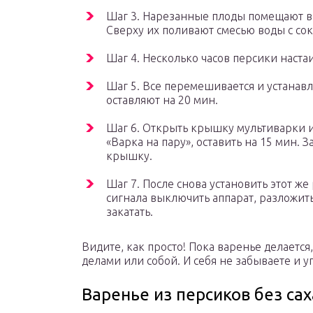
Шаг 3. Нарезанные плоды помещают в 
Сверху их поливают смесью воды с со
Шаг 4. Несколько часов персики наст
Шаг 5. Все перемешивается и устанав
оставляют на 20 мин.
Шаг 6. Открыть крышку мультиварки 
«Варка на пару», оставить на 15 мин. З
крышку.
Шаг 7. После снова установить этот же
сигнала выключить аппарат, разложит
закатать.
Видите, как просто! Пока варенье делаетс
делами или собой. И себя не забываете и у
Варенье из персиков без са