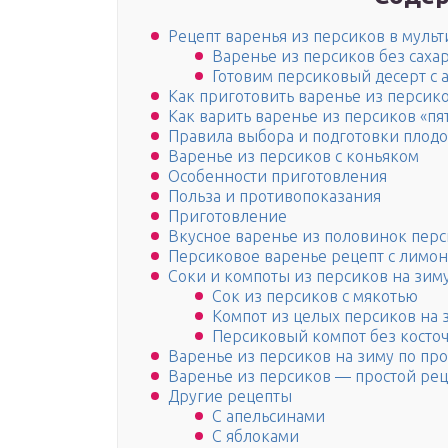
Рецепт варенья из персиков в муль
Варенье из персиков без саха
Готовим персиковый десерт с 
Как приготовить варенье из персик
Как варить варенье из персиков «пя
Правила выбора и подготовки плод
Варенье из персиков с коньяком
Особенности приготовления
Польза и противопоказания
Приготовление
Вкусное варенье из половинок перс
Персиковое варенье рецепт с лимо
Соки и компоты из персиков на зим
Сок из персиков с мякотью
Компот из целых персиков на 
Персиковый компот без косточ
Варенье из персиков на зиму по про
Варенье из персиков — простой рец
Другие рецепты
С апельсинами
С яблоками