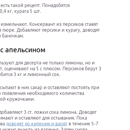
есть такой рецепт. Понадобятся
4 кг, курага 5 шт.
 измельчают. Консервант из персиков ставят
я пюре. Добавляют персики и курагу, доводят
 баночкам.
 с апельсином
льзуют для десерта не только лимоны, но и
т, оценивают на 5 с плюсом. Персиков берут 3
обится 3 кг и лимонный сок.
ыпают в них сахар и оставляют постоять при
 появления необходимого количества
рой кружочками.
 добавляют 3 ст. ложки сока лимона. Доводят
нимают и оставляют для остывания. Пока
ова
доводят до кипения и варят
в течение 5-7
а нужно вынуть из варенья. Затем снова