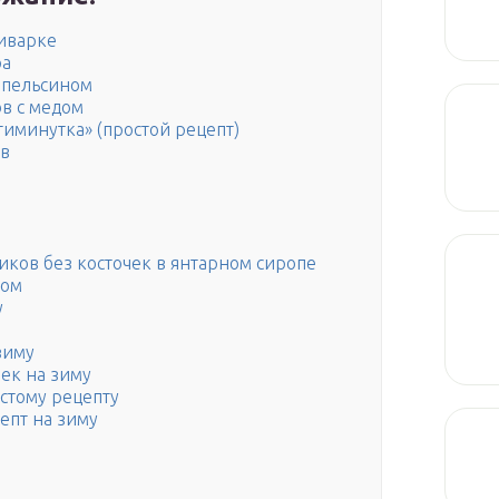
тиварке
ра
апельсином
ов с медом
тиминутка» (простой рецепт)
ов
иков без косточек в янтарном сиропе
ном
у
зиму
ек на зиму
стому рецепту
епт на зиму