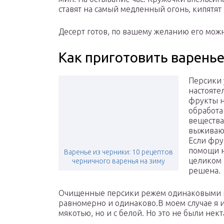
ставят на самый медленный огонь, кипятят 
Десерт готов, по вашему желанию его можн
Как приготовить варенье
Персики 
настояте
фрукты н
обработ
вещества
выживают
Если фру
помощи н
Варенье из черники: 10 рецептов
целиком 
черничного варенья на зиму
решена.
Очищенные персики режем одинаковыми ку
равномерно и одинаково.В моем случае я и
мякотью, но и с белой. Но это не были нек