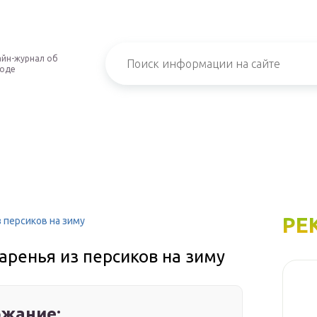
йн-журнал об
роде
РЕ
 персиков на зиму
аренья из персиков на зиму
жание: