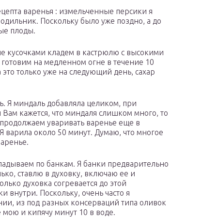
ецепта варенья : измельченные персики я
лодильник. Поскольку было уже поздно, а до
ые плоды.
е кусочками кладем в кастрюлю с высокими
 готовим на медленном огне в течение 10
а это только уже на следующий день, сахар
ь. Я миндаль добавляла целиком, при
 Вам кажется, что миндаля слишком много, то
 продолжаем уваривать варенье еще в
Я варила около 50 минут. Думаю, что многое
варенье.
кладываем по банкам. Я банки предварительно
ько, ставлю в духовку, включаю ее и
олько духовка согревается до этой
и внутри. Поскольку, очень часто я
ии, из под разных консерваций типа оливок
е мою и кипячу минут 10 в воде.