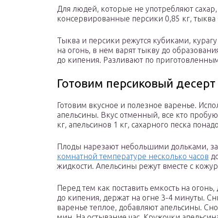
Для людей, которые не употребляют сахар, 
консервированные персики 0,85 кг, тыква 0,
Тыква и персики режутся кубиками, курагу
на огонь, в нем варят тыкву до образовани
до кипения. Разливают по приготовленным
Готовим персиковый десерт
Готовим вкусное и полезное варенье. Испо
апельсины. Вкус отменный, все кто пробую
кг, апельсинов 1 кг, сахарного песка понад
Плоды нарезают небольшими дольками, зас
комнатной температуре несколько часов
до
жидкости. Апельсины режут вместе с кожу
Перед тем как поставить емкость на огонь,
до кипения, держат на огне 3-4 минуты. С
варенье теплое, добавляют апельсины. Сн
мин. На остывание час. Кружочки апельсин