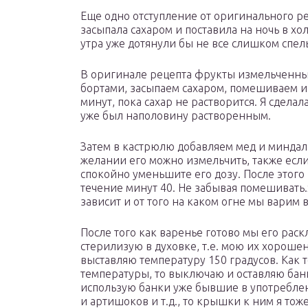
Еще одно отступление от оригинального р
засыпала сахаром и поставила на ночь в хо
утра уже дотянули бы не все слишком спел
В оригинале рецепта фрукты измельченны
бортами, засыпаем сахаром, помешиваем и
минут, пока сахар не растворится. Я сделал
уже был наполовину растворенным.
Затем в кастрюлю добавляем мед и миндал
желании его можно измельчить, также если
спокойно уменьшите его дозу. После этого
течение минут 40. Не забывая помешивать.
зависит и от того на каком огне мы варим 
После того как варенье готово мы его рас
стерилизую в духовке, т.е. мою их хорошен
выставляю температуру 150 градусов. Как т
температуры, то выключаю и оставляю банк
использую банки уже бывшие в употреблен
и артишоков и т.д., то крышки к ним я тож