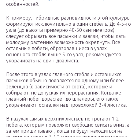
особенностей.
К примеру, гибридные разновидности этой культуры
формируют исключительно в один стебель. До 4-5-го
узла (до высоты примерно 40-50 сантиметров)
следует обрывать все пасынки и завязи, чтобы дать
молодому растению возможность окрепнуть. Все
остальные побеги, образовавшиеся в узлах
основного стебля выше 5-го узла, рекомендуется
укорачивать на один-два листа.
После этого в узлах главного стебля и оставшихся
пасынков обычно появляется по одному или более
зеленцов (в зависимости от сорта), которые и
собирают, не допуская их перерастания. Когда же
главный побег дорастает до шпалеры, его также
укорачивают, оставляя над проволокой 3-4 листика.
В пазухах самых верхних листьев не трогают 1-2
побега, которым позволяют свободно свисать вниз, а
затем прищипывают, когда те будут находиться на
высоте примерно 1-1,2 метра от поверхности земли.