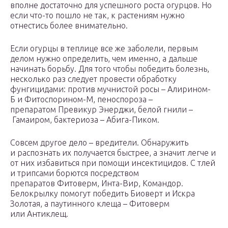
вполне достаточно для успешного роста огурцов. Но
если что-то пошло не так, к растениям нужно
отнестись более внимательно.
Если огурцы в теплице все же заболели, первым
делом нужно определить, чем именно, а дальше
начинать борьбу. Для того чтобы победить болезнь,
несколько раз следует провести обработку
фунгицидами: против мучнистой росы – Алирином-
Б и Фитоспорином-М, пеноспороза –
препаратом Превикур Энерджи, белой гнили –
Гамаиром, бактериоза – Абига-Пиком.
Совсем другое дело – вредители. Обнаружить
и распознать их получается быстрее, а значит легче и
от них избавиться при помощи инсектицидов. С тлей
и трипсами борются посредством
препаратов Фитоверм, Инта-Вир, Командор.
Белокрылку помогут победить Биоверт и Искра
Золотая, а паутинного клеща – Фитоверм
или Антиклещ.