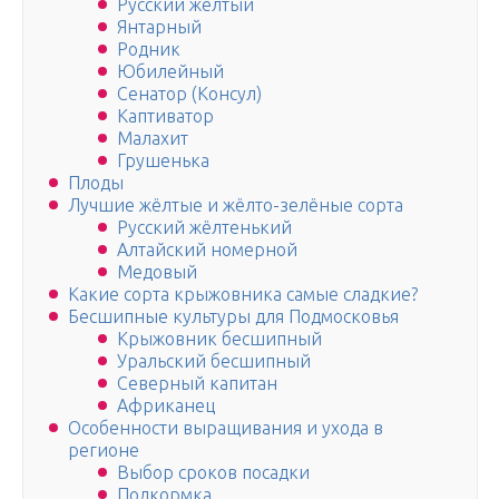
Русский желтый
Янтарный
Родник
Юбилейный
Сенатор (Консул)
Каптиватор
Малахит
Грушенька
Плоды
Лучшие жёлтые и жёлто-зелёные сорта
Русский жёлтенький
Алтайский номерной
Медовый
Какие сорта крыжовника самые сладкие?
Бесшипные культуры для Подмосковья
Крыжовник бесшипный
Уральский бесшипный
Северный капитан
Африканец
Особенности выращивания и ухода в
регионе
Выбор сроков посадки
Подкормка