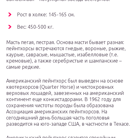
Рост в холке: 145-165 см.
Вес: 450-500 кг.
Масть пегая, пестрая. Основа масти бывает разная:
пейнтхорсы встречаются гнедые, вороные, рыжие,
каурые, саврасые, мышастые, изабелловые (т.е.
кремовые), а также серебристые и шампанские –
самые редкие.
Американский пейнтхорс был выведен на основе
квотерхорсов (Quarter Horse) и чистокровных
верховых лошадей, завезенных на американский
континент еще конкистадорами. В 1962 году для
сохранения чистоты породы была образована
Ассоциация американских пейнтхорсов. На
сегодняшний день большая часть поголовья
разводится на юго-западе США, в частности в Техасе.
Американский пейнтхорс славится спокойным,