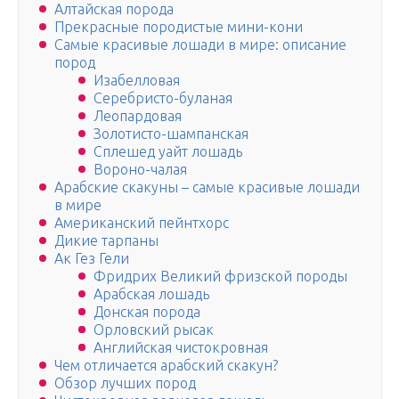
Алтайская порода
Прекрасные породистые мини-кони
Самые красивые лошади в мире: описание
пород
Изабелловая
Серебристо-буланая
Леопардовая
Золотисто-шампанская
Сплешед уайт лошадь
Вороно-чалая
Арабские скакуны – самые красивые лошади
в мире
Американский пейнтхорс
Дикие тарпаны
Ак Гез Гели
Фридрих Великий фризской породы
Арабская лошадь
Донская порода
Орловский рысак
Английская чистокровная
Чем отличается арабский скакун?
Обзор лучших пород