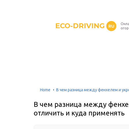
ECO-DRIVING
Онла
RU
ого
Home
В чем разница между фенхелем и укро
В чем разница между фенхел
отличить и куда применять