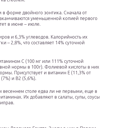
 в форме двойного зонтика. Сначала от
е заканчиваются уменьшенной копией первого
тет в июне – июле.
иров и 6,3% углеводов. Калорийность их
ки – 2,8%, что составляет 14% суточной
итамином С (100 мг или 111% суточной
евной нормы в 100г). Фолиевой кислоты в них
ормы. Присутствует и витамин Е (11,3% от
(7%) и В2 (5,6%).
м весеннем столе едва ли не первыми, еще в
витаминах. Их добавляют в салаты, супы, соусы
риправ.