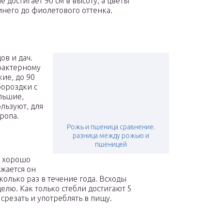
 достигает 90 см в высоту, а цветы
него до фиолетового оттенка.
ов и дач.
арактерному
ие, до 90
бороздки с
льшие,
ользуют, для
ропа.
Рожь и пшеница сравнение.
разница между рожью и
пшеницей
и хорошо
ожается он
олько раз в течение года. Всходы
делю. Как только стебли достигают 5
срезать и употреблять в пищу.