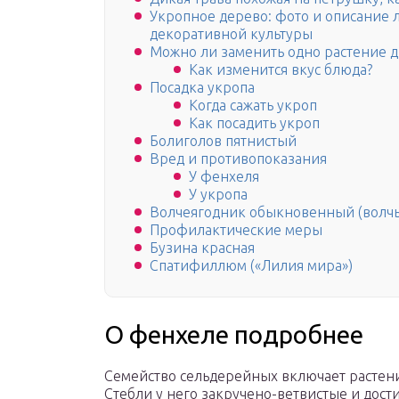
Укропное дерево: фото и описание 
декоративной культуры
Можно ли заменить одно растение 
Как изменится вкус блюда?
Посадка укропа
Когда сажать укроп
Как посадить укроп
Болиголов пятнистый
Вред и противопоказания
У фенхеля
У укропа
Волчеягодник обыкновенный (волчь
Профилактические меры
Бузина красная
Спатифиллюм («Лилия мира»)
О фенхеле подробнее
Семейство сельдерейных включает растен
Стебли у него закручено-ветвистые и дости