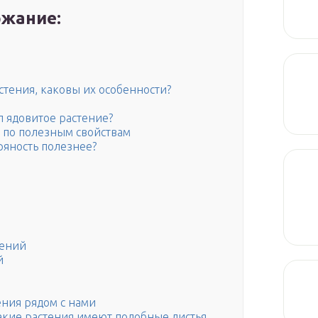
жание:
стения, каковы их особенности?
л ядовитое растение?
 по полезным свойствам
ряность полезнее?
тений
й
ения рядом с нами
какие растения имеют подобные листья