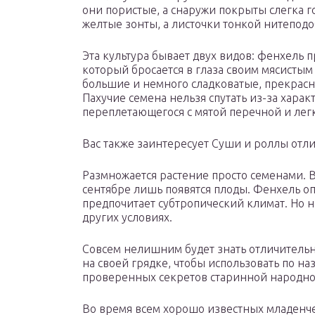
они пористые, а снаружи покрыты слегка 
желтые зонты, а листочки тонкой нитепод
Эта культура бывает двух видов: фенхель
который бросается в глаза своим мясисты
большие и немного сладковатые, прекрасн
Пахучие семена нельзя спутать из-за харак
переплетающегося с мятой перечной и лег
Вас также заинтересует Суши и роллы отли
Размножается растение просто семенами. В
сентябре лишь появятся плоды. Фенхель оп
предпочитает субтропический климат. Но 
других условиях.
Совсем нелишним будет знать отличитель
на своей грядке, чтобы использовать по на
проверенных секретов старинной народн
Во время всем хорошо известных младенч