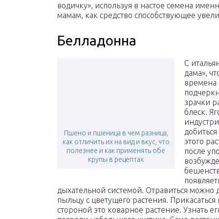
водичку», используя в настое семена име
мамам, как средство способствующее увел
Белладонна
С италья
дама», ч
времена 
подчеркн
зрачки р
блеск. Я
индустри
добиться
Пшено и пшеница в чем разница,
этого ра
как отличить их на вид и вкус, что
полезнее и как применять обе
после уп
крупы в рецептах
возбужде
бешенств
появляет
дыхательной системой. Отравиться можно 
пыльцу с цветущего растения. Прикасаться 
стороной это коварное растение. Узнать е