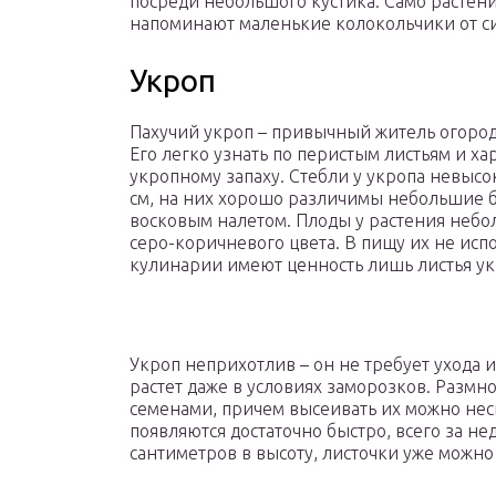
посреди небольшого кустика. Само растение
напоминают маленькие колокольчики от си
Укроп
Пахучий укроп – привычный житель огород
Его легко узнать по перистым листьям и х
укропному запаху. Стебли у укропа невысок
см, на них хорошо различимы небольшие 
восковым налетом. Плоды у растения небо
серо-коричневого цвета. В пищу их не исп
кулинарии имеют ценность лишь листья ук
Укроп неприхотлив – он не требует ухода 
растет даже в условиях заморозков. Размн
семенами, причем высеивать их можно неск
появляются достаточно быстро, всего за не
сантиметров в высоту, листочки уже можно 