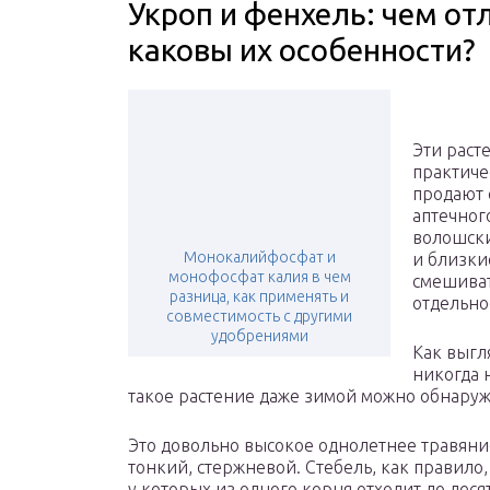
Укроп и фенхель: чем от
каковы их особенности?
Эти расте
практиче
продают 
аптечног
волошски
Монокалийфосфат и
и близки
монофосфат калия в чем
смешиват
разница, как применять и
отдельно
совместимость с другими
удобрениями
Как выгл
никогда н
такое растение даже зимой можно обнаруж
Это довольно высокое однолетнее травянис
тонкий, стержневой. Стебель, как правило,
у которых из одного корня отходит до деся