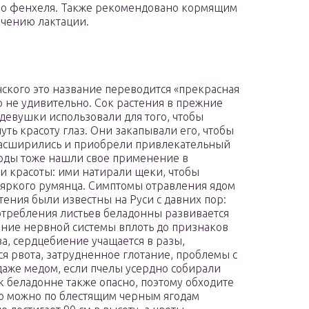
нно фенхеля. Также рекомендовано кормящим
ичению лактации.
нского это название переводится «прекрасная
то не удивительно. Сок растения в прежние
девушки использовали для того, чтобы
уть красоту глаз. Они закапывали его, чтобы
асширились и приобрели привлекательный
годы тоже нашли свое применение в
и красоты: ими натирали щеки, чтобы
 яркого румянца. Симптомы отравления ядом
стения были известны на Руси с давних пор:
отребления листьев беладонны развивается
ние нервной системы вплоть до признаков
а, сердцебиение учащается в разы,
ся рвота, затрудненное глотание, проблемы с
даже медом, если пчелы усердно собирали
к беладонне также опасно, поэтому обходите
го можно по блестящим черным ягодам