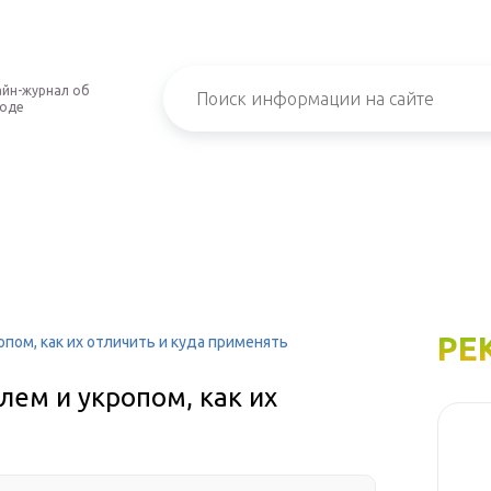
йн-журнал об
роде
РЕ
пом, как их отличить и куда применять
ем и укропом, как их