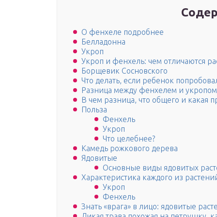
Содер
О фенхеле подробнее
Белладонна
Укроп
Укроп и фенхель: чем отличаются ра
Борщевик Сосновского
Что делать, если ребенок попробова
Разница между фенхелем и укропом
В чем разница, что общего и какая п
Польза
Фенхель
Укроп
Что целебнее?
Камедь рожкового дерева
Ядовитые
Основные виды ядовитых рас
Характеристика каждого из растени
Укроп
Фенхель
Знать «врага» в лицо: ядовитые раст
Дикая трава похожая на петрушку, 