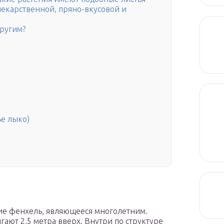
лекарственной, пряно-вкусовой и
другим?
е лыко)
ие фенхель, являющееся многолетним.
гают 2,5 метра вверх. Внутри по структуре