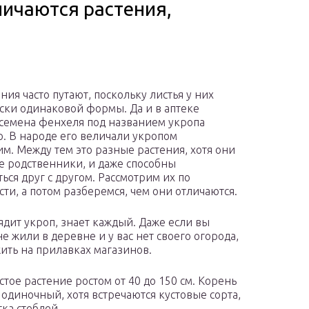
личаются растения,
ния часто путают, поскольку листья у них
ски одинаковой формы. Да и в аптеке
семена фенхеля под названием укропа
о. В народе его величали укропом
м. Между тем это разные растения, хотя они
е родственники, и даже способны
ься друг с другом. Рассмотрим их по
сти, а потом разберемся, чем они отличаются.
ядит укроп, знает каждый. Даже если вы
е жили в деревне и у вас нет своего огорода,
ить на прилавках магазинов.
тое растение ростом от 40 до 150 см. Корень
 одиночный, хотя встречаются кустовые сорта,
тка стеблей.