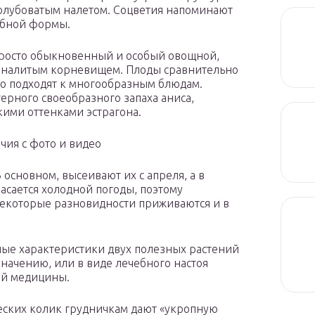
голубоватым налетом. Соцветия напоминают
обной формы.
 просто обыкновенный и особый овощной,
м налитым корневищем. Плоды сравнительно
о подходят к многообразным блюдам.
терного своеобразного запаха аниса,
кими оттенками эстрагона.
чия с фото и видео
 основном, высеивают их с апреля, а в
асается холодной погоды, поэтому
некоторые разновидности приживаются и в
ные характеристики двух полезных растений
значению, или в виде лечебного настоя
ой медицины.
еских колик грудничкам дают «укропную