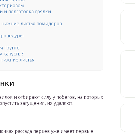
актериозом
и и подготовка грядки
ь нижние листья помидоров
процедуры
ом грунте
у капусты?
 нижние листья
ынки
вилок и отбирают силу у побегов, на которых
пустить загущения, их удаляют.
очках рассада перцев уже имеет первые