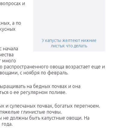
 вопросах и
ных, а по
вкусных
У капусты желтеют нижние
листья: что делать
с начала
чества
т много
го распространенного овоща возрастает еще и
овощами, с ноября по февраль.
выращивать на бедных почвах и она
ться о ее регулярном поливе.
х и супесчаных почвах, богатых перегноем.
 тяжелые глинистые почвы.
 не должны быть капустные овощи. На
 года.