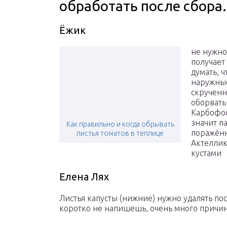
обработать после сбора.
Ёжик
не нужно 
получает
думать, ч
наружные
скрученн
оборвать
Карбофос
значит па
Как правильно и когда обрывать
поражённ
листья томатов в теплице
Актеллик
кустами
Елена Лях
Листья капусты (нижние) нужно удалять по
коротко не напишешь, очень много причин 