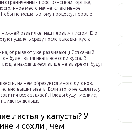
ени ограниченных пространством горшка,
постоянное место начнется активное
Чтобы не мешать этому процессу, первые
 нижней развилке, над первым листом. Его
уют удалять сразу после высадки куста.
тения, обрывают уже развивающийся самый
 он будет вытягивать все соки куста. В
т плод, а находящиеся выше не вызреют, будут
цвести, на нем образуется много бутонов.
ательно выщипывать. Если этого не сделать, у
азвития всех завязей. Плоды будут мелкие,
м придется дольше.
е листья у капусты? У
не и сохли , чем