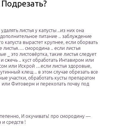
 Подрезать?
удалять листья у капусты ..из них она
 дополнительное питание .. заблуждение
то капуста вырастет крупнее, если оборвать
 листья…. смородина .. если листья
ые _ это листовёртка, такие листья следует
 и сжечь .. куст обработать Интавиром или
ом или Искрой …если листья здоровые,
утинный клещ .. в этом случае обрезать все
ые участки, обработать кусты препаратом
 или Фитоверм и перекопать почву под
степенно, И окучивать! про смородину —
и средств !