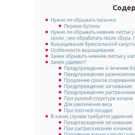
Содер
Нужно ли обрывать пасынки
Первые бутоны
Нужно ли обрывать нижние листья у 
сохли , чем обработать после сбора.
Выращивание брюссельской капуст
Особенности выращивания
Зачем обрывать нижние листья у ка
Зачем удаляют?
Предупреждение и лечение б
Предупреждение размножени
Продление сроков созревания
Предупреждение загнивания
Предупреждение растрескива
При рыхлой структуре кочана
Для увеличения веса
При плотной посадке
В каких случаях требуется удаление
Предотвращение загнивания
При растрескивании кочанов
Продление жизни капусты ран