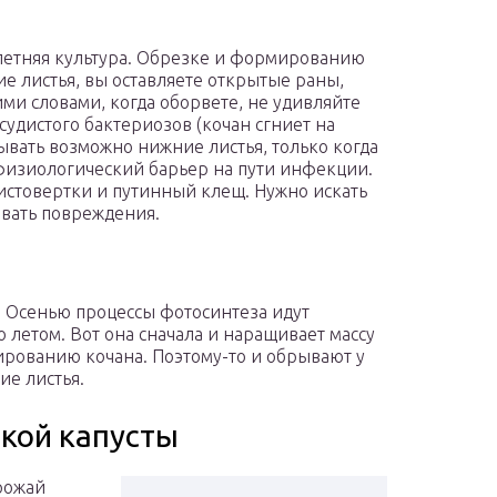
улетняя культура. Обрезке и формированию
е листья, вы оставляете открытые раны,
ми словами, когда оборвете, не удивляйте
удистого бактериозов (кочан сгниет на
вать возможно нижние листья, только когда
 физиологический барьер на пути инфекции.
истовертки и путинный клещ. Нужно искать
вать повреждения.
н. Осенью процессы фотосинтеза идут
о летом. Вот она сначала и наращивает массу
мированию кочана. Поэтому-то и обрывают у
е листья.
кой капусты
рожай