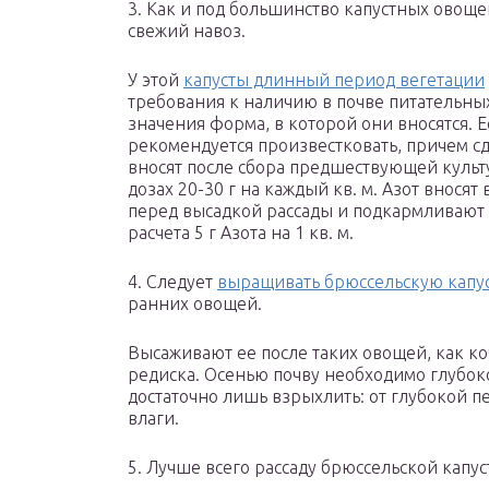
3. Как и под большинство капустных овощей
свежий навоз.
У этой
капусты длинный период вегетации
требования к наличию в почве питательных
значения форма, в которой они вносятся. Е
рекомендуется произвестковать, причем сд
вносят после сбора предшествующей культу
дозах 20-30 г на каждый кв. м. Азот внося
перед высадкой рассады и подкармливают 3
расчета 5 г Азота на 1 кв. м.
4. Следует
выращивать брюссельскую капу
ранних овощей.
Высаживают ее после таких овощей, как ко
редиска. Осенью почву необходимо глубоко
достаточно лишь взрыхлить: от глубокой п
влаги.
5. Лучше всего рассаду брюссельской капус