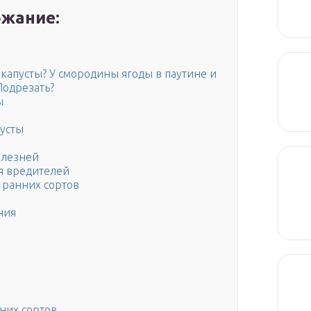
жание:
капусты? У смородины ягоды в паутине и
 Подрезать?
ы
пусты
олезней
я вредителей
 ранних сортов
ния
них сортов