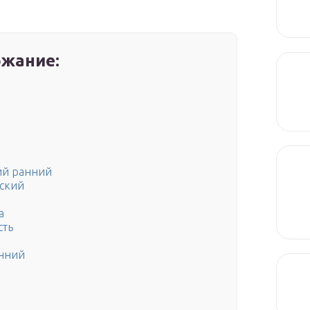
жание:
ий ранний
вский
а
сть
анний