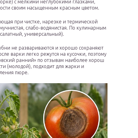
борке) с мелкими неглубокими глазками,
ности своим насыщенным красным цветом.
неющая при чистке, нарезке и термической
 мучнистая, слабо-водянистая. По кулинарным
(салатный, универсальный).
убни не развариваются и хорошо сохраняют
сле варки легко режутся на кусочки, поэтому
ковский ранний» по отзывам наиболее хорош
ти (молодой), подходит для жарки и
вления пюре.