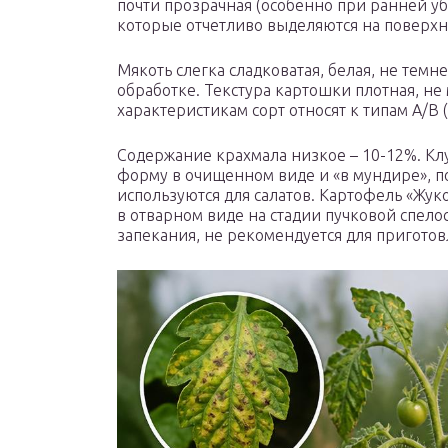
почти прозрачная (особенно при ранней у
которые отчетливо выделяются на поверх
Мякоть слегка сладковатая, белая, не тем
обработке. Текстура картошки плотная, не
характеристикам сорт относят к типам А/В 
Содержание крахмала низкое – 10-12%. Кл
форму в очищенном виде и «в мундире», по
используются для салатов. Картофель «Жу
в отварном виде на стадии пучковой спелос
запекания, не рекомендуется для пригото