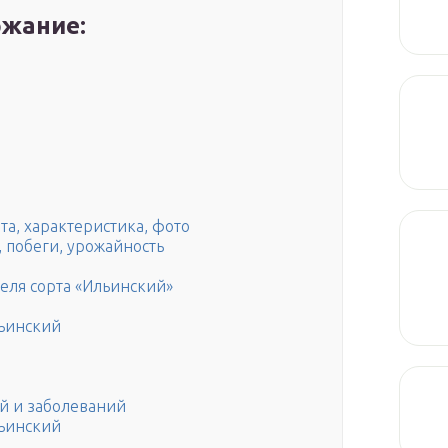
жание:
та, характеристика, фото
 побеги, урожайность
ля сорта «Ильинский»
льинский
й и заболеваний
льинский