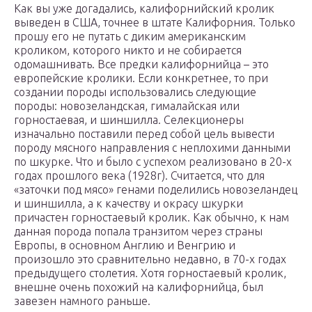
Как вы уже догадались, калифорнийский кролик
выведен в США, точнее в штате Калифорния. Только
прошу его не путать с диким американским
кроликом, которого никто и не собирается
одомашнивать. Все предки калифорнийца – это
европейские кролики. Если конкретнее, то при
создании породы использовались следующие
породы: новозеландская, гималайская или
горностаевая, и шиншилла. Селекционеры
изначально поставили перед собой цель вывести
породу мясного направления с неплохими данными
по шкурке. Что и было с успехом реализовано в 20-х
годах прошлого века (1928г). Считается, что для
«заточки под мясо» генами поделились новозеландец
и шиншилла, а к качеству и окрасу шкурки
причастен горностаевый кролик. Как обычно, к нам
данная порода попала транзитом через страны
Европы, в основном Англию и Венгрию и
произошло это сравнительно недавно, в 70-х годах
предыдущего столетия. Хотя горностаевый кролик,
внешне очень похожий на калифорнийца, был
завезен намного раньше.