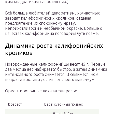
ким ква­д­ра­ти­кам на­про­тив них.)
Всё больше любителей декоративных животных
заводят калифорнийских кроликов, отдавая
предпочтение их спокойному нраву,
неприхотливости и необычной окраске. Больше о
качествах калифорнийца поговорим чуть позже.
Динамика роста калифорнийских
кроликов
Новорожденные калифорнийцы весят 45 г. Первые
два месяца вес набирается быстро, а затем динамика
интенсивного роста снижается. В семимесячном
возрасте кролики достигают своего максимума.
Ориентировочные показатели роста:
Возраст
Вес и суточный привес
Вес: 1,8–2 кг.