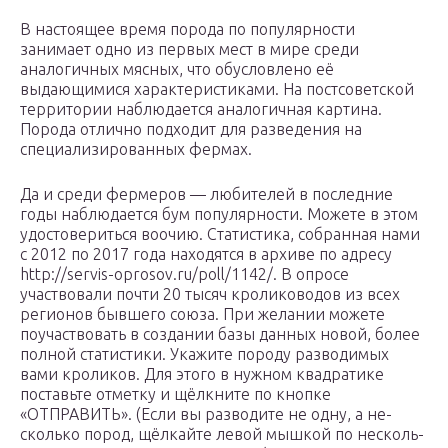
В настоящее время порода по популярности
занимает одно из первых мест в мире среди
аналогичных мясных, что обусловлено её
выдающимися характе­ристиками. На постсоветской
территории наблюдается аналогичная картина.
Порода отлично подходит для разведения на
специали­зированных фермах.
Да и среди фермеров — любителей в последние
годы наблюдается бум популярности. Можете в этом
удосто­вериться воочию. Статистика, собранная нами
с 2012 по 2017 года находятся в архиве по адресу
http://servis-oprosov.ru/poll/1142/. В опросе
участвовали почти 20 тысяч кролиководов из всех
регионов бывшего союза. При желании можете
поучаствовать в создании базы данных новой, более
полной статистики. Укажите породу разводимых
вами кроликов. Для этого в нужном квадратике
поставьте отметку и щёлкните по кнопке
«ОТПРАВИТЬ». (Если вы раз­во­ди­те не од­ну, а не­
сколь­ко по­род, щёл­кай­те ле­вой мыш­кой по не­с­коль­