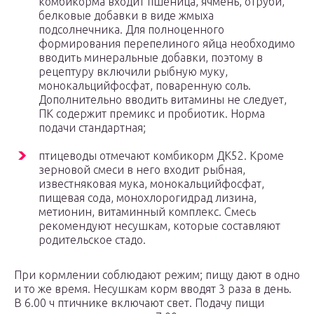
комбикорма входит пшеница, ячмень, отруби,
белковые добавки в виде жмыха
подсолнечника. Для полноценного
формирования перепелиного яйца необходимо
вводить минеральные добавки, поэтому в
рецептуру включили рыбную муку,
монокальцийфосфат, поваренную соль.
Дополнительно вводить витамины не следует,
ПК содержит премикс и пробиотик. Норма
подачи стандартная;
птицеводы отмечают комбикорм ДК52. Кроме
зерновой смеси в него входит рыбная,
известняковая мука, монокальцийфосфат,
пищевая сода, монохлорогидрад лизина,
метионин, витаминный комплекс. Смесь
рекомендуют несушкам, которые составляют
родительское стадо.
При кормлении соблюдают режим; пищу дают в одно
и то же время. Несушкам корм вводят 3 раза в день.
В 6.00 ч птичнике включают свет. Подачу пищи