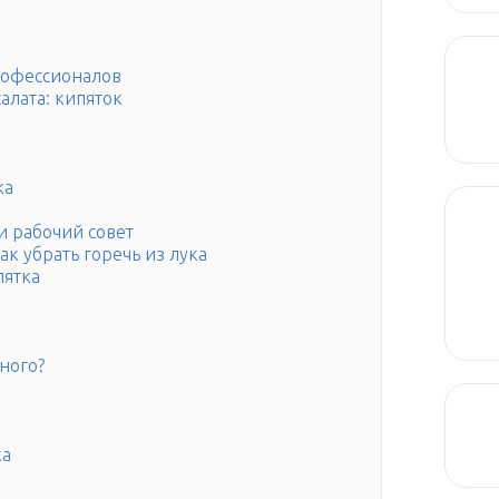
профессионалов
салата: кипяток
ка
 и рабочий совет
к убрать горечь из лука
пятка
еного?
ка