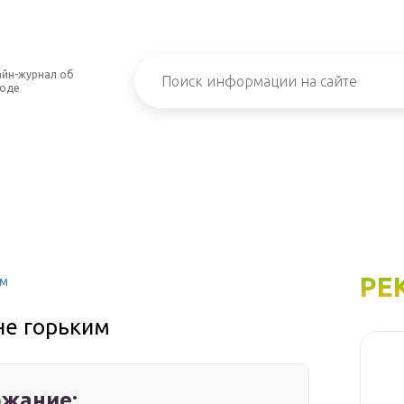
йн-журнал об
роде
РЕ
им
не горьким
жание: