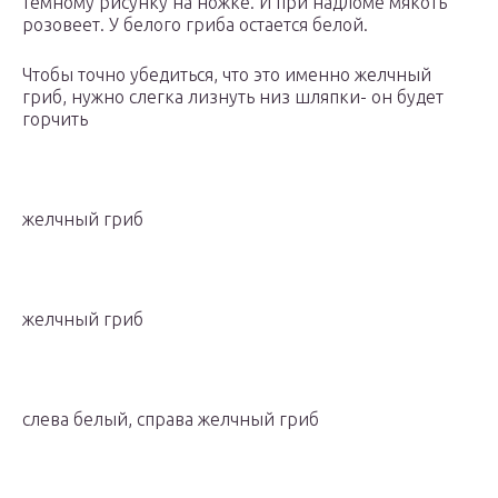
темному рисунку на ножке. И при надломе мякоть
розовеет. У белого гриба остается белой.
Чтобы точно убедиться, что это именно желчный
гриб, нужно слегка лизнуть низ шляпки- он будет
горчить
желчный гриб
желчный гриб
слева белый, справа желчный гриб