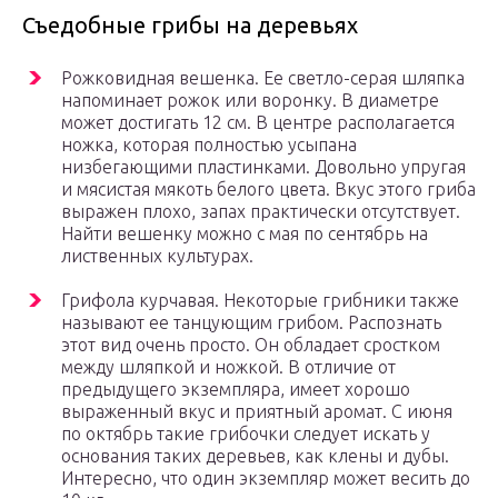
Съедобные грибы на деревьях
Рожковидная вешенка. Ее светло-серая шляпка
напоминает рожок или воронку. В диаметре
может достигать 12 см. В центре располагается
ножка, которая полностью усыпана
низбегающими пластинками. Довольно упругая
и мясистая мякоть белого цвета. Вкус этого гриба
выражен плохо, запах практически отсутствует.
Найти вешенку можно с мая по сентябрь на
лиственных культурах.
Грифола курчавая. Некоторые грибники также
называют ее танцующим грибом. Распознать
этот вид очень просто. Он обладает сростком
между шляпкой и ножкой. В отличие от
предыдущего экземпляра, имеет хорошо
выраженный вкус и приятный аромат. С июня
по октябрь такие грибочки следует искать у
основания таких деревьев, как клены и дубы.
Интересно, что один экземпляр может весить до