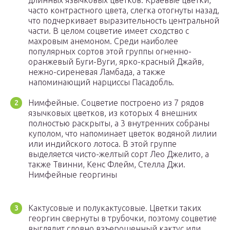
часто контрастного цвета, слегка отогнуты назад,
что подчеркивает выразительность центральной
части. В целом соцветие имеет сходство с
махровым анемоном. Среди наиболее
популярных сортов этой группы огненно-
оранжевый Буги-Вуги, ярко-красный Джайв,
нежно-сиреневая Ламбада, а также
напоминающий нарциссы Пасадобль.
Нимфейные. Соцветие построено из 7 рядов
язычковых цветков, из которых 4 внешних
полностью раскрыты, а 3 внутренних собраны
куполом, что напоминает цветок водяной лилии
или индийского лотоса. В этой группе
выделяется чисто-желтый сорт Лео Джелито, а
также Твинни, Кенс Флейм, Стелла Джи.
Нимфейные георгины
Кактусовые и полукактусовые. Цветки таких
георгин свернуты в трубочки, поэтому соцветие
выглядит словно взъерошенный кактус или