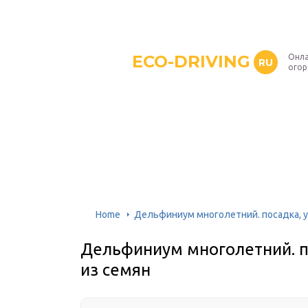
ECO-DRIVING
Онла
RU
ого
Home
Дельфиниум многолетний. посадка, у
Дельфиниум многолетний. п
из семян