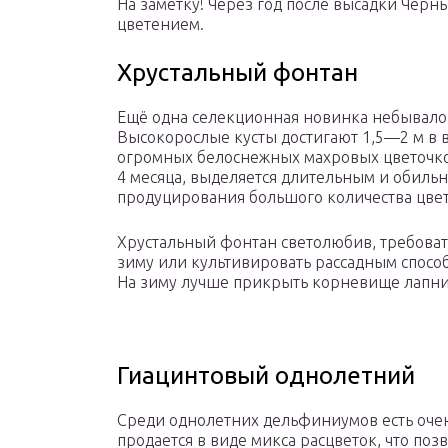
На заметку! Через год после высадки Чёр
цветением.
Хрустальный фонтан
Ещё одна селекционная новинка небывало
Высокорослые кусты достигают 1,5—2 м в 
огромных белоснежных махровых цветочков.
4 месяца, выделяется длительным и обиль
продуцирования большого количества цвет
Хрустальный фонтан светолюбив, требовате
зиму или культивировать рассадным способ
На зиму лучше прикрыть корневище лапн
Гиацинтовый однолетний
Среди однолетних дельфиниумов есть очен
продается в виде микса расцветок, что по