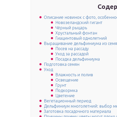
Содер
Описание новинок с фото, особенн
Новозеландский гигант
Чёрный рыцарь
Хрустальный фонтан
Гиацинтовый однолетний
Выращивание дельфиниума из сем
Посев на рассаду
Уход за рассадой
Посадка дельфиниума
Подготовка семян
Уход
Влажность и полив
Освещение
Грунт
Подкормка
Цветение
Вегетационный период
Дельфиниум многолетний: выбор ме
Заготовка посадочного материала
Причины почему цветы могут плохо 