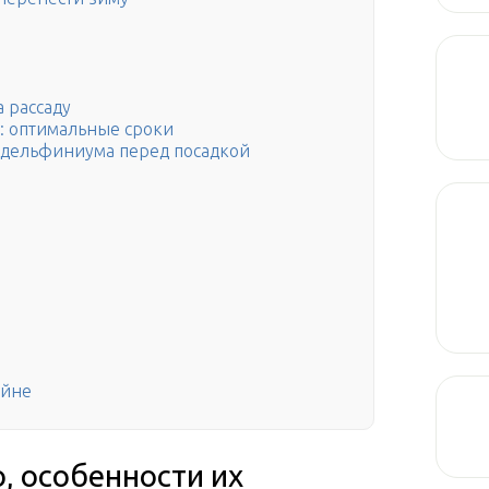
 рассаду
у: оптимальные сроки
н дельфиниума перед посадкой
айне
, особенности их