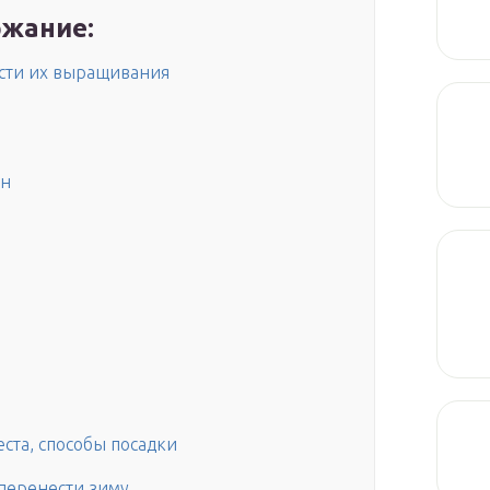
жание:
ости их выращивания
ян
ста, способы посадки
перенести зиму