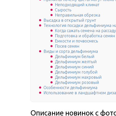
Неподходящий климат
Сырость
Неправильная обрезка
Высадка в открытый грунт
Технология посадки дельфиниума на
Когда сажать семена на рассад
Подготовка и обработка семя
Емкости и почвосмесь
Посев семян
Виды и сорта дельфиниума
Дельфиниум белый
Дельфиниум желтый
Дельфиниум синий
Дельфиниум голубой
Дельфиниум махровый
Дельфиниум розовый
Особенности дельфиниума
Использование в ландшафтном диз
Описание новинок с фото