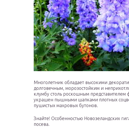
Многолетник обладает высокими декоратив
долговечным, морозостойким и неприхотли
клумбу столь роскошным представителем фл
украшен пышными шапками плотных соцвет
пушистых махровых бутонов.
Знайте! Особенностью Новозеландских гига
посева.