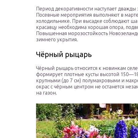
Период декоративности наступает дважды за
Посевные мероприятия выполняют в марте
холодильнике. При высадке соблюдают ша
красавцу необходима хорошая опора, подвя
Повышенная морозостойкость Новозеландск
зимнего укрытия.
Чёрный рыцарь
Чёрный рыцарь относится к новинкам сел
формирует плотные кусты высотой 150—18
крупными (до 7 см) полумахровыми и мах
окрас с чёрным центром не останется нез
на газон.