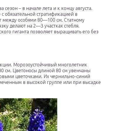
 сезон – в начале лета и к концу августа.
 с обязательной стратификацией в
г между особями 80—100 см. Статному
зку делают на 2—3 участках стебля.
ого гиганта позволяет выращивать его без
екции. Морозоустойчивый многолетник
0 см. Цветоносы длиной 80 см увенчаны
ровыми цветочками. Их чернильно-синий
амеченным в высокой группе или при высадке