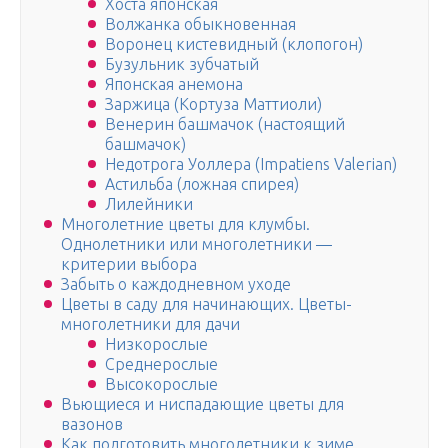
Хоста японская
Волжанка обыкновенная
Воронец кистевидный (клопогон)
Бузульник зубчатый
Японская анемона
Заржица (Кортуза Маттиоли)
Венерин башмачок (настоящий
башмачок)
Недотрога Уоллера (Impatiens Valerian)
Астильба (ложная спирея)
Лилейники
Многолетние цветы для клумбы.
Однолетники или многолетники —
критерии выбора
Забыть о каждодневном уходе
Цветы в саду для начинающих. Цветы-
многолетники для дачи
Низкорослые
Среднерослые
Высокорослые
Вьющиеся и ниспадающие цветы для
вазонов
Как подготовить многолетники к зиме