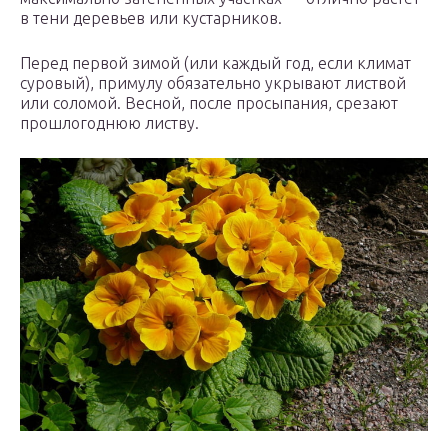
в тени деревьев или кустарников.
Перед первой зимой (или каждый год, если климат
суровый), примулу обязательно укрывают листвой
или соломой. Весной, после просыпания, срезают
прошлогоднюю листву.