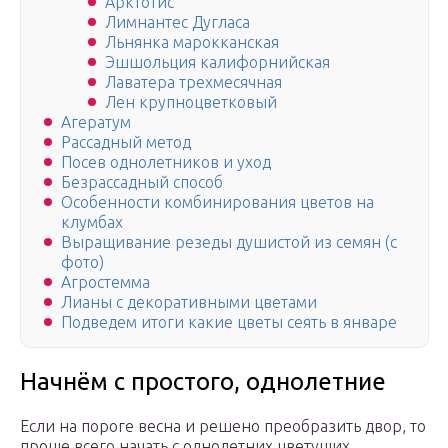
Арктотис
Лимнантес Дугласа
Льнянка марокканская
Эшшольция калифорнийская
Лаватера трехмесячная
Лен крупноцветковый
Агератум
Рассадный метод
Посев однолетников и уход
Безрассадный способ
Особенности комбинирования цветов на
клумбах
Выращивание резеды душистой из семян (с
фото)
Агростемма
Лианы с декоративными цветами
Подведем итоги какие цветы сеять в январе
Начнём с простого, однолетние
Если на пороге весна и решено преобразить двор, то
проще всего начать с однолетних цветущих