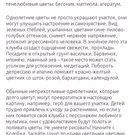
тенелюбивые цветы: бегония, маттиола, агератум.
Однолетние цветы не просто украшают участок, они
могут улучшить настроение и самочувствие. Вид
зеленых стеблей, усыпанных цветами сине-лилово-
голубых оттенков, снимет нервное напряжение,
успокоит агрессивного человека. В знойное лето эта
клумба создаст ощущение свежести, прохлады.
Посадите в открытый грунт васильки, барвинок,
ипомею, львиный зев – такое место может стать
уголком для успокоения, медитаций. Побороть
депрессию и апатию поможет красно-желтый
цветник со шток-розой, бархатцами, календулой.
Обычные неприхотливые однолетники, которые
долго цветут, могут превратиться в настоящую
картину, например, герб для вашего участка. Детей
трудно привлечь к уходу за растениями, но если у
них появится своя клумба с персонажем любимого
мультика, они с удовольствием будут полоть и
поливать цветы. Не умеете рисовать? Начните с
Колобка: Засейте грунт по краям светлыми цветами