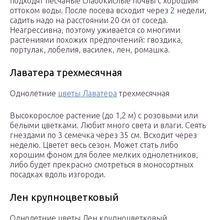
подходят песчаные слабокислые почвы с хорошим
оттоком воды. После посева всходит через 2 недели,
садить надо на расстоянии 20 см от соседа.
Неагрессивна, поэтому уживается со многими
растениями похожих предпочтений: гвоздика,
портулак, лобелия, василек, лен, ромашка.
Лаватера трехмесячная
Однолетние
цветы Лаватера
трехмесячная
Высокорослое растение (до 1,2 м) с розовыми или
белыми цветками. Любит много света и влаги. Сеять
гнездами по 3 семечка через 35 см. Всходит через
неделю. Цветет весь сезон. Может стать либо
хорошим фоном для более мелких однолетников,
либо будет прекрасно смотреться в моносортных
посадках вдоль изгороди.
Лен крупноцветковый
Однолетние цветы Лен крупноцветковый