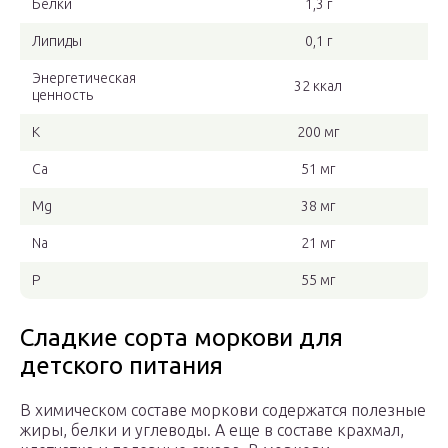
Белки
1,3 г
Липиды
0,1 г
Энергетическая
32 ккал
ценность
K
200 мг
Ca
51 мг
Mg
38 мг
Na
21 мг
P
55 мг
Сладкие сорта моркови для
детского питания
В химическом составе моркови содержатся полезные
жиры, белки и углеводы. А еще в составе крахмал,