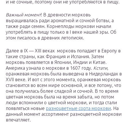
и не сочные, поэтому они не употребляются в пищу.
Важный момент
! В древности морковь
выращивалась ради ароматной и сочной ботвы, а
также ради семян. Корнеплоды моркови начали
употреблять в пищу только в I веке нашей эры. Об
этом писалось в древних летописях.
Далее в IX — XIII веках морковь попадает в Европу в
такие страны, как Франция и Испания. Затем
морковь появляется в Японии, Индии и Китае.
Америка узнала о моркови в 1607 году.
Кстати
,
оранжевая морковь была выведена в Нидерландах в
XVII веке. И вот с этого момента, оранжевая морковь
становится во всем мире основной, и все потому, что
она получилась более сладкой и сочной. В то время
цветная морковь была на время забыта, но потом
люди вспомнили о цветной моркови, и тогда стали
появляться новые
разноцветные сорта моркови
. На
данный момент ассортимент разноцветной моркови
впечатляет.