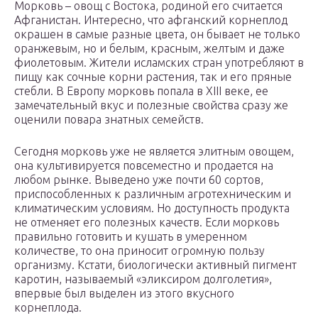
Морковь – овощ с Востока, родиной его считается
Афганистан. Интересно, что афганский корнеплод
окрашен в самые разные цвета, он бывает не только
оранжевым, но и белым, красным, желтым и даже
фиолетовым. Жители исламских стран употребляют в
пищу как сочные корни растения, так и его пряные
стебли. В Европу морковь попала в XIII веке, ее
замечательный вкус и полезные свойства сразу же
оценили повара знатных семейств.
Сегодня морковь уже не является элитным овощем,
она культивируется повсеместно и продается на
любом рынке. Выведено уже почти 60 сортов,
приспособленных к различным агротехническим и
климатическим условиям. Но доступность продукта
не отменяет его полезных качеств. Если морковь
правильно готовить и кушать в умеренном
количестве, то она приносит огромную пользу
организму. Кстати, биологически активный пигмент
каротин, называемый «эликсиром долголетия»,
впервые был выделен из этого вкусного
корнеплода.