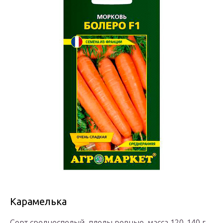
Карамелька
Сорт среднеcпелый, плоды ровные, масса 120-140 г.