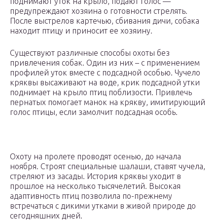
поднимают уток на крыло, подают голос —
предупреждают хозяина о готовности стрелять.
После выстрелов картечью, сбивания дичи, собака
находит птицу и приносит ее хозяину.
Существуют различные способы охоты без
привлечения собак. Один из них – с применением
профилей уток вместе с подсадной особью. Чучело
кряквы высаживают на воде, крик подсадной утки
поднимает на крыло птиц поблизости. Привлечь
пернатых помогает манок на крякву, имитирующий
голос птицы, если замолчит подсадная особь.
Охоту на пролете проводят осенью, до начала
ноября. Строят специальные шалаши, ставят чучела,
стреляют из засады. История кряквы уходит в
прошлое на несколько тысячелетий. Высокая
адаптивность птиц позволила по-прежнему
встречаться с дикими утками в живой природе до
сегодняшних дней.