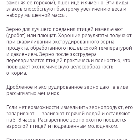
заменяя ее горохом), пшенице и ячменю. Эти виды
злаков способствуют быстрому увеличению веса и
набору мышечной массы.
Зерно для лучшего поедания птицей измельчают
(дробят) или плющат. Хорошие результаты получают
при скармливании экструдированного зерна —
продукта, обработанного под высокой температурой
и давлением. Зерно после экструдера
переваривается птицей практически полностью, что
повышает экономическую целесообразность
откорма.
Дробленое и экструдированное зерно дают в виде
рассыпчатых мешанок.
Если нет возможности измельчить зернопродукт, его
запаривают — заливают горячей водой и оставляют
на 5–8 часов. Распаренное зерно охотно поедается
взрослой птицей и подращенным молодняком.
При откармливании водоплавающих птиц активно