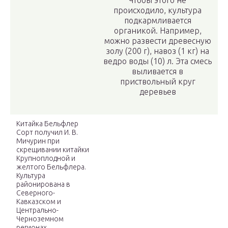
Чтобы этого не
происходило, культура
подкармливается
органикой. Например,
можно развести древесную
золу (200 г), навоз (1 кг) на
ведро воды (10) л. Эта смесь
выливается в
приствольный круг
деревьев
Китайка Бельфлер
Сорт получил И. В.
Мичурин при
скрещивании китайки
Крупноплодной и
желтого Бельфлера.
Культура
районирована в
Северного-
Кавказском и
Центрально-
Черноземном
регионах.