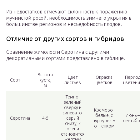
Из недостатков отмечают склонность к поражению
мучнистой росой, необходимость зимнего укрытия в
большинстве регионов и несъедобность плодов.
Отличие от других сортов и гибридов
Сравнение жимолости Серотина с другими
декоративными сортами представлено в таблице.
Высота
Цвет
Окраска
Перио
Сорт
куста,
листьев
цветков
цветени
м
Темно-
зеленый
сверху и
Кремово-
синевато-
белые, с
Июнь –
Серотина
4-5
серый
пурпурным
сентябр
снизу, к
оттенком
осени
становится
желтым