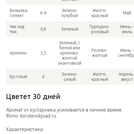
Бельгика
Зелено-
Желто-
4–6
Май
Селект
голубой
красный
Чик энд
Пурпурно-
Июнь –
0,8
Зеленый
Чок
розовый
июль
Зеленый, с
белой или
Розово-
Июнь –
Арлекин
3,5
кремово-
желтый
сентябр
желтой
окантовкой
Зелено-
Желто-
Апрель 
Кустовая
6
сизый
красный
август
Цветет 30 дней
Аромат от кустарника усиливается в ночное время.
Фото: korolevskysad.ru
Характеристика: