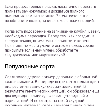
Если процесс только начался, достаточно перестать
поливать замиокулькас и дождаться полного
высыхания земли в горшке. Затем постепенно
возобновите полив, начиная с маленьких порций.
Когда есть подозрение на загнивание клубня, цветку
необходима пересадка. Перед тем, как посадить в
свежую землю, внимательно осмотрите корень.
Подгнившие места удалите острым ножом, срезы
присыпьте толченым углем, обработайте
«Фундазолом» или марганцовкой.
Популярные сорта
Долларовое дерево пример довольно любопытной
классификации. В природе встречается только один
вид растения замиокулькас замиелистный. В
результате генетических мутаций, он образовал еще
два подвида – замиокулькас ланцетовидный и
вариегатный. И не смотря на такой скудный
исходный материал, селекционеры сумели путем