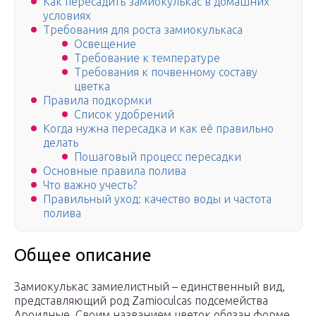
Как пересадить замиокулькас в домашних
условиях
Требования для роста замиокулькаса
Освещение
Требование к температуре
Требования к почвенному составу
цветка
Правила подкормки
Список удобрений
Когда нужна пересадка и как её правильно
делать
Пошаговый процесс пересадки
Основные правила полива
Что важно учесть?
Правильный уход: качество воды и частота
полива
Общее описание
Замиокулькас замиелистный – единственный вид,
представляющий род Zamioculcas подсемейства
Ароидные. Своим названием цветок обязан форме