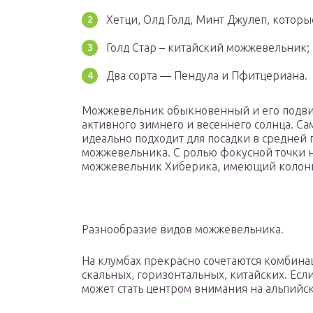
Хетци, Олд Голд, Минт Джулеп, которы
Голд Стар – китайский можжевельник;
Два сорта — Пендула и Пфитцериана.
Можжевельник обыкновенный и его подви
активного зимнего и весеннего солнца. С
идеально подходит для посадки в средней п
можжевельника. С ролью фокусной точки н
можжевельник Хиберика, имеющий колон
Разнообразие видов можжевельника.
На клумбах прекрасно сочетаются комбин
скальных, горизонтальных, китайских. Есл
может стать центром внимания на альпийск