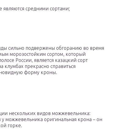
е являются средними сортами;
ды сильно подвержены обгоранию во время
амым морозостойким сортом, который
олосе России, является казацкий сорт
а клумбах прекрасно справиться
новидную форму кроны.
ации нескольких видов можжевельника:
и у можжевельника оригинальная крона – он
ой горке.