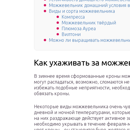
Можжевельник домашний условия 
Виды и сорта можжевельника
Компресса
Можжевельник твёрдый
Плюмоза Ауреа
Вилтони
Можно ли выращивать можжевельни
Как ухаживать за можж
В зимнее время сформованные кроны мож
могут распадаться, возможно, сломаются не
избежать подобные неприятности, необход
обвязать кроны.
Некоторые виды можжевельника очень чувс
дневной и ночной температурами, которые
на них раздражающе действует активное з
необходимо укрывать в течение февраля-
цвет кроны – он становится буро-желтого 