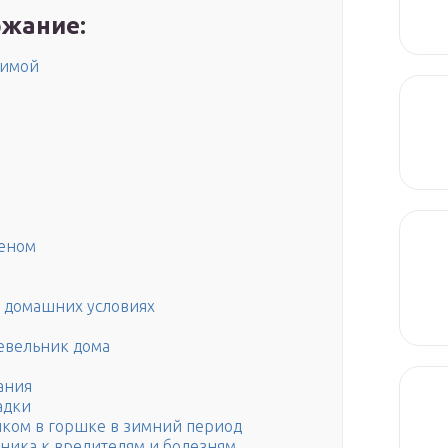
жание:
зимой
реном
в домашних условиях
евельник дома
ания
адки
иком в горшке в зимний период
ника к вредителям и болезням