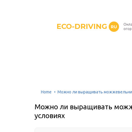
ECO-DRIVING
Онла
RU
ого
Home
Можно ли выращивать можжевельник
Можно ли выращивать можж
условиях