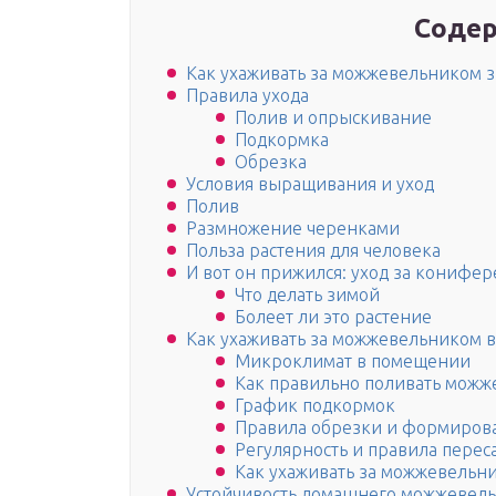
Содер
Как ухаживать за можжевельником 
Правила ухода
Полив и опрыскивание
Подкормка
Обрезка
Условия выращивания и уход
Полив
Размножение черенками
Польза растения для человека
И вот он прижился: уход за конифе
Что делать зимой
Болеет ли это растение
Как ухаживать за можжевельником 
Микроклимат в помещении
Как правильно поливать можж
График подкормок
Правила обрезки и формиров
Регулярность и правила перес
Как ухаживать за можжевельн
Устойчивость домашнего можжевель