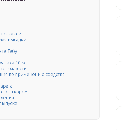
и
и
 посадкой
емя высадки
та Табу
очника 10 мл
сторожности
укция по применению средства
парата
 с раствором
вления
выпуска