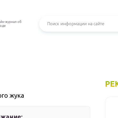
йн-журнал об
роде
РЕ
ого жука
жание: