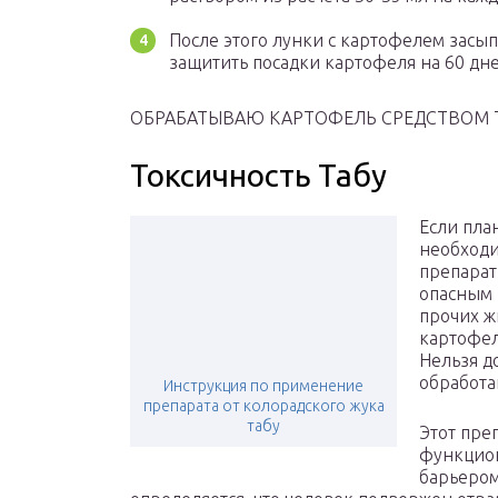
После этого лунки с картофелем засып
защитить посадки картофеля на 60 дне
ОБРАБАТЫВАЮ КАРТОФЕЛЬ СРЕДСТВОМ ТАБ
Токсичность Табу
Если пла
необходи
препарат.
опасным 
прочих ж
картофел
Нельзя д
обработа
Инструкция по применение
препарата от колорадского жука
табу
Этот пре
функцион
барьером