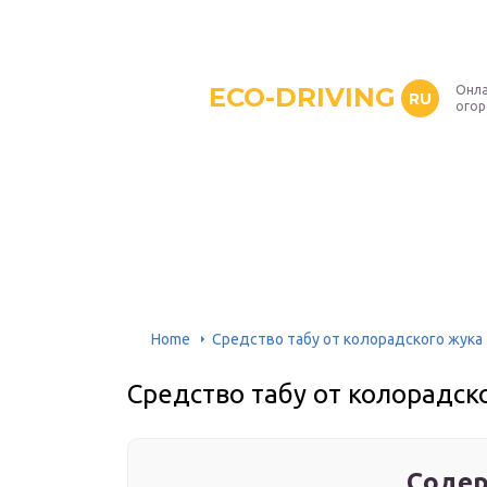
ECO-DRIVING
Онла
RU
ого
Home
Средство табу от колорадского жука
Средство табу от колорадск
Содер