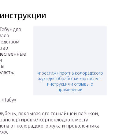
 инструкции
Табу» для
мало
редством
став
щественные
и
бы
ласть.
«престиж» против колорадского
жука для обработки картофеля:
инструкция и отзывы о
применении
 «Табу»
лубень, покрывая его тончайшей плёнкой,
 транспортировке корнеплодов к месту
слона от колорадского жука и проволочника
иж».