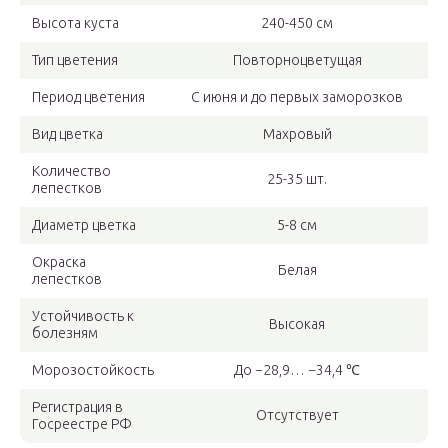
Высота куста
240-450 см
Тип цветения
Повторноцветущая
Период цветения
С июня и до первых заморозков
Вид цветка
Махровый
Количество
25-35 шт.
лепестков
Диаметр цветка
5-8 см
Окраска
Белая
лепестков
Устойчивость к
Высокая
болезням
Морозостойкость
До −28,9… −34,4 ℃
Регистрация в
Отсутствует
Госреестре РФ