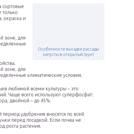
а сортовые
е только
, окраска и
й зоне, для
пределенные
Особенности высадки рассады
капусты в открытый грунт
ойства.
й зоне, для
ределенные климатические условия.
ев любимой всеми культуры – это
й. Чаще всего используют суперфосфат:
ра, двойной – до 45%.
й период удобрения вносятся по всей
унки перед посадкой. Если почва не
д роста растения.