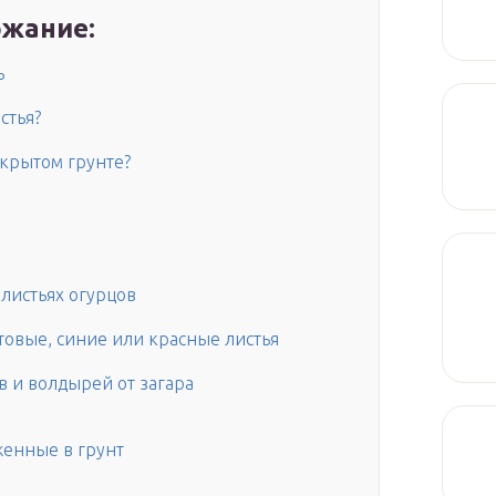
жание:
ь
стья?
ткрытом грунте?
 листьях огурцов
товые, синие или красные листья
в и волдырей от загара
женные в грунт