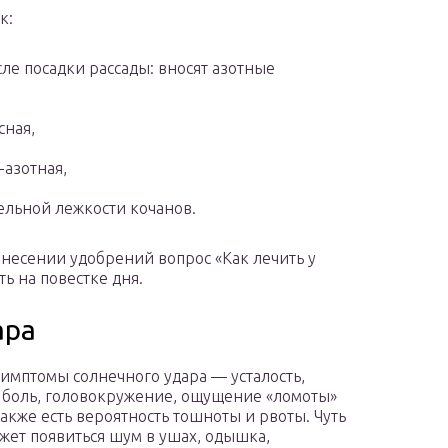
к:
ле посадки рассады: вносят азотные
сная,
-азотная,
ельной лежкости кочанов.
несении удобрений вопрос «Как лечить у
ть на повестке дня.
ара
имптомы солнечного удара — усталость,
 боль, головокружение, ощущение «ломоты»
Также есть вероятность тошноты и рвоты. Чуть
жет появиться шум в ушах, одышка,