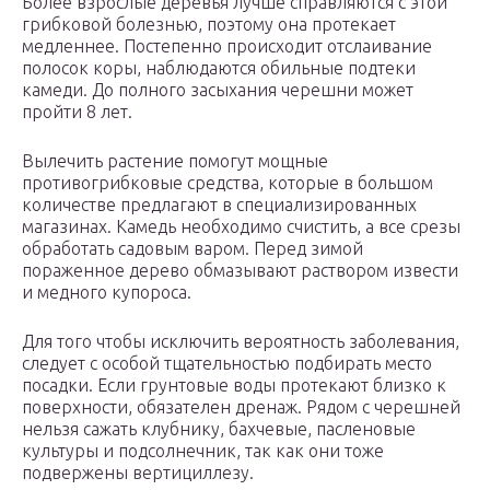
Более взрослые деревья лучше справляются с этой
грибковой болезнью, поэтому она протекает
медленнее. Постепенно происходит отслаивание
полосок коры, наблюдаются обильные подтеки
камеди. До полного засыхания черешни может
пройти 8 лет.
Вылечить растение помогут мощные
противогрибковые средства, которые в большом
количестве предлагают в специализированных
магазинах. Камедь необходимо счистить, а все срезы
обработать садовым варом. Перед зимой
пораженное дерево обмазывают раствором извести
и медного купороса.
Для того чтобы исключить вероятность заболевания,
следует с особой тщательностью подбирать место
посадки. Если грунтовые воды протекают близко к
поверхности, обязателен дренаж. Рядом с черешней
нельзя сажать клубнику, бахчевые, пасленовые
культуры и подсолнечник, так как они тоже
подвержены вертициллезу.