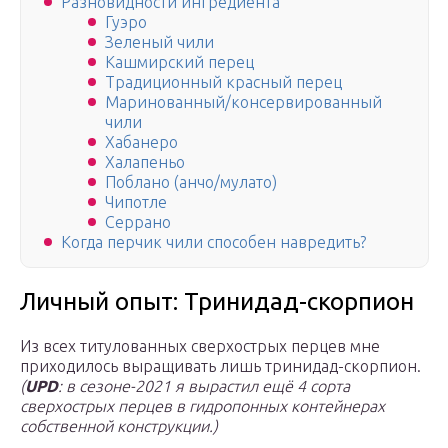
Разновидности ингредиента
Гуэро
Зеленый чили
Кашмирский перец
Традиционный красный перец
Маринованный/консервированный
чили
Хабанеро
Халапеньо
Поблано (анчо/мулато)
Чипотле
Серрано
Когда перчик чили способен навредить?
Личный опыт: Тринидад-скорпион
Из всех титулованных сверхострых перцев мне
приходилось выращивать лишь тринидад-скорпион.
(
UPD
: в сезоне-2021 я вырастил ещё 4 сорта
сверхострых перцев в гидропонных контейнерах
собственной конструкции.)