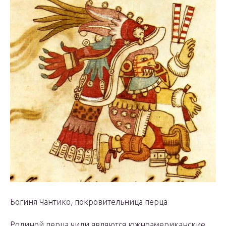
Богиня Чантико, покровительница перца
Родиной перца чили являются южноамериканские