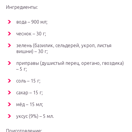
Ингредиенты:
вода – 900 мл;
чеснок – 30 г;
зелень (базилик, сельдерей, укроп, листья
вишни) – 30 г;
приправы (душистый перец, орегано, гвоздика)
– 5 г;
соль – 15 г;
сахар – 15 г;
мёд – 15 мл;
уксус (9%) – 5 мл.
Приготовление: