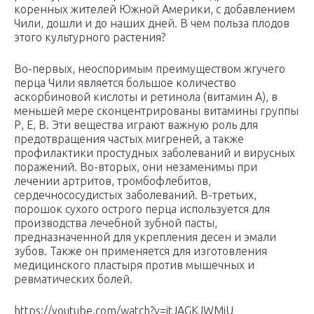
коренных жителей Южной Америки, с добавлением
Чили, дошли и до наших дней. В чем польза плодов
этого культурного растения?
Во-первых, неоспоримым преимуществом жгучего
перца Чили является большое количество
аскорбиновой кислоты и ретинола (витамин А), в
меньшей мере сконцентрированы витамины группы
Р, Е, В. Эти вещества играют важную роль для
предотвращения частых мигреней, а также
профилактики простудных заболеваний и вирусных
поражений. Во-вторых, они незаменимы при
лечении артритов, тромбофлебитов,
сердечнососудистых заболеваний. В-третьих,
порошок сухого острого перца используется для
производства лечебной зубной пасты,
предназначенной для укрепления десен и эмали
зубов. Также он применяется для изготовления
медицинского пластыря против мышечных и
ревматических болей.
https://youtube.com/watch?v=itJAGKJWMiU