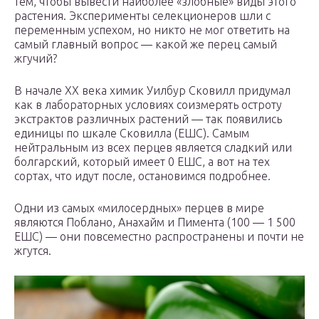
тем, чтобы вывести наиболее «злобные» виды этого
растения. Эксперименты селекционеров шли с
переменным успехом, но никто не мог ответить на
самый главный вопрос — какой же перец самый
жгучий?
В начале XX века химик Уилбур Сковилл придумал
как в лабораторных условиях соизмерять остроту
экстрактов различных растений — так появились
единицы по шкале Сковилла (ЕШС). Самым
нейтральным из всех перцев является сладкий или
болгарский, который имеет 0 ЕШС, а вот на тех
сортах, что идут после, остановимся подробнее.
Одни из самых «милосердных» перцев в мире
являются Поблано, Анахайм и Пимента (100 — 1 500
ЕШС) — они повсеместно распространены и почти не
жгутся.