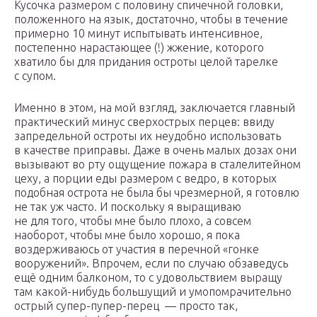
Кусочка размером с половину спичечной головки,
положенного на язык, достаточно, чтобы в течение
примерно 10 минут испытывать интенсивное,
постепенно нарастающее (!) жжение, которого
хватило бы для придания остроты целой тарелке
с супом.
Именно в этом, на мой взгляд, заключается главный
практический минус сверхострых перцев: ввиду
запредельной остроты их неудобно использовать
в качестве приправы. Даже в очень малых дозах они
вызывают во рту ощущение пожара в сталелитейном
цеху, а порции еды размером с ведро, в которых
подобная острота не была бы чрезмерной, я готовлю
не так уж часто. И поскольку я выращиваю
не для того, чтобы мне было плохо, а совсем
наоборот, чтобы мне было хорошо, я пока
воздерживаюсь от участия в перечной «гонке
вооружений». Впрочем, если по случаю обзаведусь
ещё одним балконом, то с удовольствием выращу
там какой-нибудь большущий и умопомрачительно
острый супер-пупер-перец — просто так,