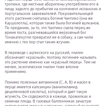
тропики, где местные аборигены употребляли его в
пищу задолго до прибытия на континент испанских и
португальских завоевателей. Покровительницей
этого растения считалась богиня Чантико (она же
Каушолотль), которая также была богиней вулканов.
По преданию, за то, что Чантико съела перец во
время поста, разгневавшийся верховный бог
Тонакатекутли превратил ее в собаку, а сам чили
именно с тех пор стал таким жгучим.
В переводе с ацтекского на русский, «чили»
обозначает «красный», поэтому логичнее называть
это растение именно как «красный перец». Тем не
менее, экзотическое «чили» тоже вполне
применимо.
Помимо полезных витаминов (C, A, B) и масел в
перце имеется капсаицин (ванилиламид
дециленовой кислоты), который и дает такую
жгучесть. Он содержится в кожице, прожилках и
семенах плода. В газовых баллончиках зачастую
используется именно капсаицин, который вызывает