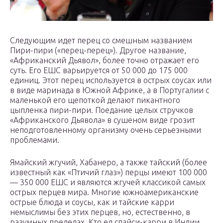
Следующим идет перец со смешным названием
Пири-пири («перец-перец»). Другое название,
«Африканский Дьявол», более точно отражает его
суть. Его ЕШС варьируется от 50 000 до 175 000
единиц. Этот перец используется в острых соусах или
в виде маринада в Южной Африке, а в Португалии с
маленькой его щепоткой делают пикантного
цыпленка пири-пири. Поедание целых стручков
«Африканского Дьявола» в сушеном виде грозит
неподготовленному организму очень серьезными
проблемами.
Ямайский жгучий, Хабанеро, а также тайский (более
известный как «Птичий глаз») перцы имеют 100 000
— 350 000 ЕШС и являются жгучей классикой самых
острых перцев мира. Многие южноамериканские
острые блюда и соусы, как и тайские карри
немыслимы без этих перцев, но, естественно, в
разумных пределах. Кто ел спайси-карри в Индии