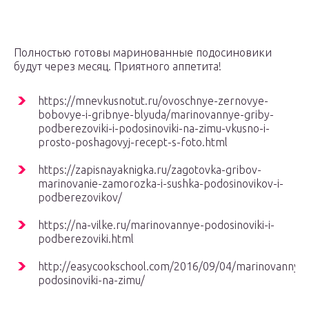
Полностью готовы маринованные подосиновики
будут через месяц. Приятного аппетита!
https://mnevkusnotut.ru/ovoschnye-zernovye-
bobovye-i-gribnye-blyuda/marinovannye-griby-
podberezoviki-i-podosinoviki-na-zimu-vkusno-i-
prosto-poshagovyj-recept-s-foto.html
https://zapisnayaknigka.ru/zagotovka-gribov-
marinovanie-zamorozka-i-sushka-podosinovikov-i-
podberezovikov/
https://na-vilke.ru/marinovannye-podosinoviki-i-
podberezoviki.html
http://easycookschool.com/2016/09/04/marinovannye
podosinoviki-na-zimu/