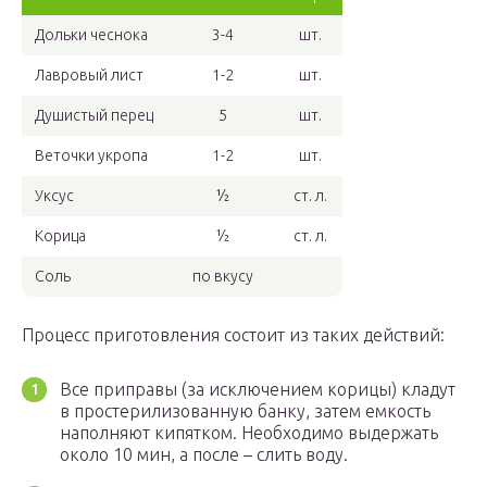
Дольки чеснока
3-4
шт.
Лавровый лист
1-2
шт.
Душистый перец
5
шт.
Веточки укропа
1-2
шт.
Уксус
½
ст. л.
Корица
½
ст. л.
Соль
по вкусу
Процесс приготовления состоит из таких действий:
Все приправы (за исключением корицы) кладут
в простерилизованную банку, затем емкость
наполняют кипятком. Необходимо выдержать
около 10 мин, а после – слить воду.