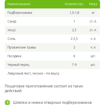
Наименование
Количество
Мера
Подберезовики
1,5-1,8
кг
Сахар
1
ст. л.
Уксус
2,5
ст. л.
Соль
2-2,5
ч. л.
Прованские травы
2
ч. л.
Гвоздика
6
шт.
Черный перец
7-9
шт.
Лавровый лист, чеснок – по вкусу
Пошаговое приготовление состоит из таких
действий:
Шляпки и ножки отварных подберезовиков