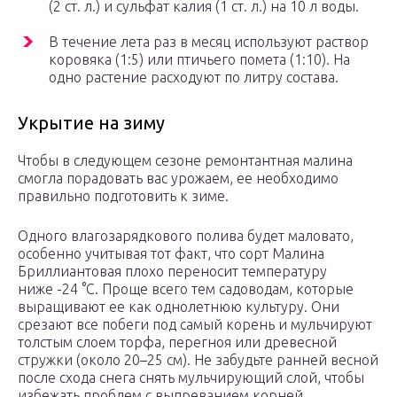
(2 ст. л.) и сульфат калия (1 ст. л.) на 10 л воды.
В течение лета раз в месяц используют раствор
коровяка (1:5) или птичьего помета (1:10). На
одно растение расходуют по литру состава.
Укрытие на зиму
Чтобы в следующем сезоне ремонтантная малина
смогла порадовать вас урожаем, ее необходимо
правильно подготовить к зиме.
Одного влагозарядкового полива будет маловато,
особенно учитывая тот факт, что сорт Малина
Бриллиантовая плохо переносит температуру
ниже -24 °С. Проще всего тем садоводам, которые
выращивают ее как однолетнюю культуру. Они
срезают все побеги под самый корень и мульчируют
толстым слоем торфа, перегноя или древесной
стружки (около 20–25 см). Не забудьте ранней весной
после схода снега снять мульчирующий слой, чтобы
избежать проблем с выпреванием корней.