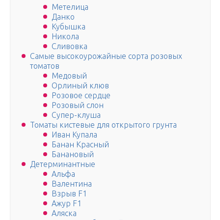
Метелица
Данко
Кубышка
Никола
Сливовка
Самые высокоурожайные сорта розовых
томатов
Медовый
Орлиный клюв
Розовое сердце
Розовый слон
Супер-клуша
Томаты кистевые для открытого грунта
Иван Купала
Банан Красный
Банановый
Детерминантные
Альфа
Валентина
Взрыв F1
Ажур F1
Аляска