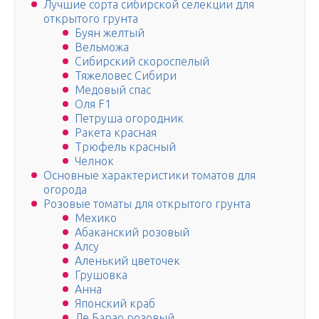
Лучшие сорта сибирской селекции для
открытого грунта
Буян желтый
Вельможа
Сибирский скороспелый
Тяжеловес Сибири
Медовый спас
Оля F1
Петруша огородник
Ракета красная
Трюфель красный
Челнок
Основные характеристики томатов для
огорода
Розовые томаты для открытого грунта
Мехико
Абаканский розовый
Алсу
Аленький цветочек
Грушовка
Анна
Японский краб
Де Барао розовый