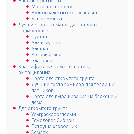
В южных регионах
Монисто янтарное
Волгоградский скороспелый
Банан желтый
Лучшие сорта томатов для теплиц в
Подмосковье
Султан
Алый мустанг
Аленка
Розовый мед
Благовест
Классификация томатов по типу
выращивания
Сорта для открытого грунта
Лучшие сорта помидор для теплиц и
парников
Сорта для выращивания на балконе и
дома
Для открытого грунта
Ультраскороспелый
Тяжеловес Сибири
Петруша огородник
Земляк