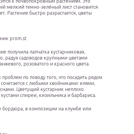
осится к почвопокровным растениям. Это
её мелкий темно-зелёный лист становится
ет. Растение быстро разрастается, цветы
чник prom.st
е получила лапчатка кустарниковая,
ето, радуя садоводов крупными цветами
анжевого, розоватого и красного цвета.
 проблем по поводу того, что посадить рядом
 сочетается с любыми хвойниками: елями,
снами. Цветущий кустарник неплохо
кустами спиреи, кизильника и барбариса.
е бордюра, в композиции на клумбе или