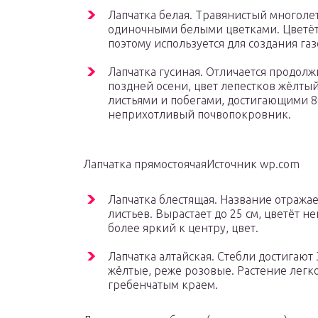
Лапчатка белая. Травянистый многолет
одиночными белыми цветками. Цветёт 
поэтому используется для создания газ
Лапчатка гусиная. Отличается продол
поздней осени, цвет лепестков жёлты
листьями и побегами, достигающими 80
неприхотливый почвопокровник.
Лапчатка прямостоячаяИсточник wp.com
Лапчатка блестящая. Название отража
листьев. Вырастает до 25 см, цветёт 
более яркий к центру, цвет.
Лапчатка алтайская. Стебли достигают 
жёлтые, реже розовые. Растение легк
гребенчатым краем.