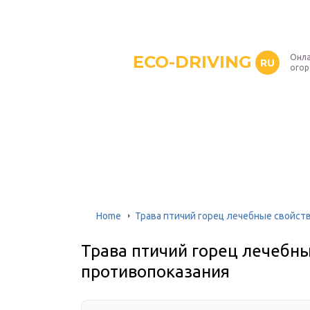
ECO-DRIVING
Онла
RU
ого
Home
Трава птичий горец лечебные свойст
Трава птичий горец лечебны
противопоказания