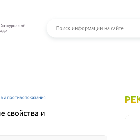
йн-журнал об
роде
РЕ
ва и противопоказания
е свойства и