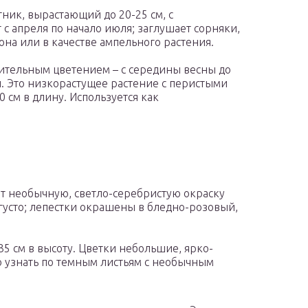
ник, вырастающий до 20-25 см, с
с апреля по начало июля; заглушает сорняки,
она или в качестве ампельного растения.
жительным цветением – с середины весны до
й. Это низкорастущее растение с перистыми
 см в длину. Используется как
ет необычную, светло-серебристую окраску
негусто; лепестки окрашены в бледно-розовый,
35 см в высоту. Цветки небольшие, ярко-
о узнать по темным листьям с необычным