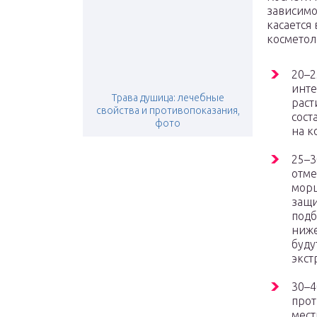
зависимо
касается 
косметол
20–2
инте
Трава душица: лечебные
раст
свойства и противопоказания,
сост
фото
на к
25–3
отм
морщ
защи
подб
ниже
буду
экст
30–4
прот
мест