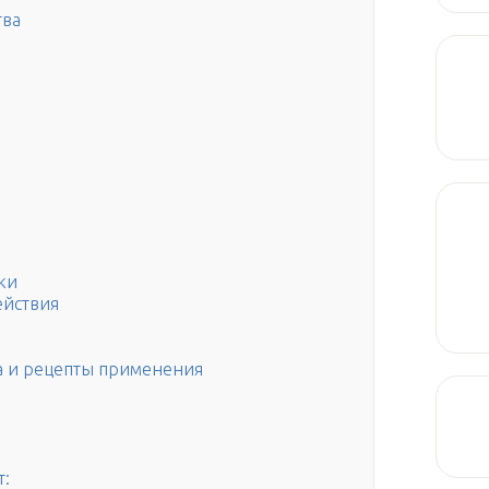
тва
ки
ействия
ва и рецепты применения
т: