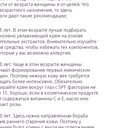
сти от возраста женщины и от целей. Что
возрастного назначения, то здесь
оги дают такие рекомендации;
5 лет. В этом возрасте лучше подбирать
нсивно увлажняющий крем на основе
ительных экстрактов. Внимательно изучайте
ав средства, чтобы избежать тех компонентов,
оторые у вас возможно аллергия.
0 лет. Чаще в этом возрасте женщины
ечают формирование первых мимических
ин. Поэтому нежную кожу век требуется
щать более интенсивно. Обязательно
ирайте крем вокруг глаз с SPF фактором не
 15. Хорошо, если в косметическом продукте
т содержаться витамины С и Е, масло или
ракт розы.
0 лет. Здесь нужна направленная борьба
ив раннего старения кожи. Поэтому у
ными будут кремы с высоким содержанием