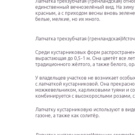
Лапчатка трехзубчатая (гренландская) отн
единственный вечнозелёный вид. На зиму 
красным, а с приходом весны вновь зелене
белые, мелкие, но их много.
Лапчатка трехзубчатая (гренландская)Исто
Среди кустарниковых форм распространени
вырастающая до 0,5-1 м. Она цветёт все л
традиционного жёлтого, а также белого, ор
У владельцев участков не возникает особых
с лапчаткой кустарниковой. Она прекрасно
можжевельником, карликовыми туями и со
комбинируется с высокорослыми розами, с 
Лапчатку кустарниковую используют в вид
газоне, а также как солитёр.