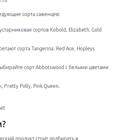
.ru
едующие сорта саженцев:
тарниковая сортов Kobold, Elizabeth, Gold
тают сорта Tangerina, Red Ace, Hopleys
 выбирайте сорт Abbotswood с белыми цветами
 Pretty Polly, Pink Queen.
net
м?
еский продукт стоит подбирать в