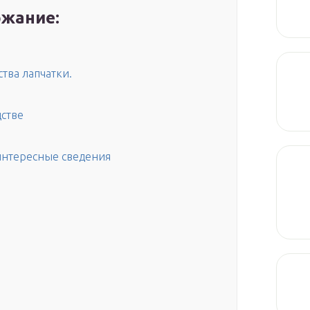
жание:
тва лапчатки.
дстве
 интересные сведения