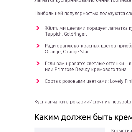
Лапчатка кустарниковаяИсточник roomester
Наибольшей популярностью пользуются сл
Жёлтыми цветами порадует лапчатка кус
Teppich, Goldfinger.
Ради оранжево-красных цветов приобре
Orange, Orange Star.
Если вам нравятся светлые оттенки –
или Primrose Beauty кремового тона.
Сорта с розовыми цветками: Lovely Pink,
Куст лапчатки в рокарииИсточник hubspot.
Каким должен быть кре
Косметич