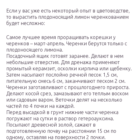
Если у вас уже есть некоторый опыт в цветоводстве,
то вырастить плодоносящий лимон черенкованием
будет несложно:
Самое лучшее время проращивать корешки у
черенков – март-апрель. Черенки берутся только с
плодоносящего лимона.
Посадочный ящик готовят заранее. Делают в нем
небольшие отверстия. Для дренажа применяют
промытый керамзит, осколки кирпича или щебенку.
Затем насыпают послойно речной песок 1,5 см,
питательную смесь 6 см, заканчивают песком 2 см.
Черенки заготавливают с прошлогоднего прироста.
Делают косой срез, замазывают его теплым воском
или садовым варом. Веточки делят на несколько
частей по 4 почки на каждой.
Перед высадкой в грунт нижние части черенка
погружают на сутки в раствор гетероауксина.
Посыпают древесной золой, сажают в
подготовленную почву на расстоянии 15 см по
одному, оставляя на поверхности 2 почки.