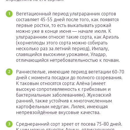
Вегетационный период ультраранних сортов
составляет 45-55 дней после того, как появятся
первые ростки, то есть выкапывать урожай
можно уже в конце июня — начале июля. К
ультраранним относят такие сорта, как Ариэль
(корнеплоды этого сорта можно собирать
несколько раз за летний период), Импалу,
славящийся высокими урожаями, Уладар,
отличающийся нетребовательностью к почвам.
Раннеспелые, имеющие период вегетации 60-70
дней с момента посадки до полного созревания.
К таковым относятся сорта: Алёна (имеет
высокую сопротивляемость к грибковым и
бактериальным заболеваниям). Жуковский
ранний, также устойчив к многочисленным
картофельным недугам. Лилея, имеющая
непревзойдённые вкусовые качества.
Среднеранний сорт зреет от посева 75-80 дней.
К ним можно отнести: Арину, отличающуюся