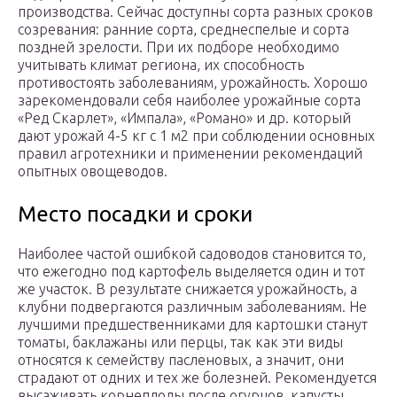
производства. Сейчас доступны сорта разных сроков
созревания: ранние сорта, среднеспелые и сорта
поздней зрелости. При их подборе необходимо
учитывать климат региона, их способность
противостоять заболеваниям, урожайность. Хорошо
зарекомендовали себя наиболее урожайные сорта
«Ред Скарлет», «Импала», «Романо» и др. который
дают урожай 4-5 кг с 1 м2 при соблюдении основных
правил агротехники и применении рекомендаций
опытных овощеводов.
Место посадки и сроки
Наиболее частой ошибкой садоводов становится то,
что ежегодно под картофель выделяется один и тот
же участок. В результате снижается урожайность, а
клубни подвергаются различным заболеваниям. Не
лучшими предшественниками для картошки станут
томаты, баклажаны или перцы, так как эти виды
относятся к семейству пасленовых, а значит, они
страдают от одних и тех же болезней. Рекомендуется
высаживать корнеплоды после огурцов, капусты,