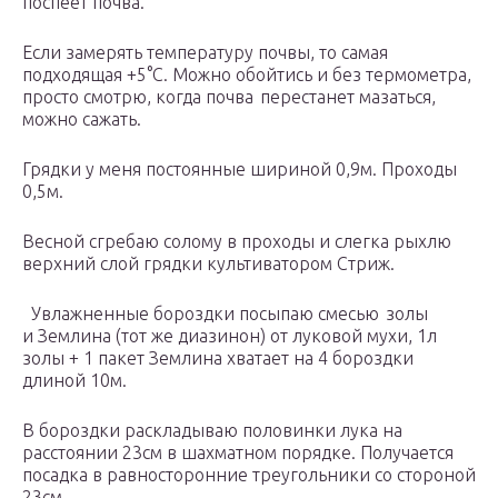
поспеет почва.
Если замерять температуру почвы, то самая
подходящая +5°С. Можно обойтись и без термометра,
просто смотрю, когда почва перестанет мазаться,
можно сажать.
Грядки у меня постоянные шириной 0,9м. Проходы
0,5м.
Весной сгребаю солому в проходы и слегка рыхлю
верхний слой грядки культиватором Стриж.
Увлажненные бороздки посыпаю смесью золы
и Землина (тот же диазинон) от луковой мухи, 1л
золы + 1 пакет Землина хватает на 4 бороздки
длиной 10м.
В бороздки раскладываю половинки лука на
расстоянии 23см в шахматном порядке. Получается
посадка в равносторонние треугольники со стороной
23см.