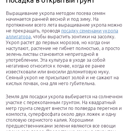
Посадка в открытый грунт
Выращивание укропа методом посева семян
начинается ранней весной и под зиму. На
протяжении всего лета выращивание укропа можно
не прекращать, проводя
посадку семенами укропа
аллигатора
, чтобы вырастить зонтики на засолку.
Укроп растет до первых морозов, но когда они
наступают, растение не гибнет полностью, а просто
зелень листвы становится непригодной в
употреблении. Эта культура в уходе за собой
негативно относится к почве, когда ее ранее
известковали или вносили доломитовую муку.
Сеяный укроп не присыпают золой и не сажают на
кислых почвах, она для него губительна.
Земля для посадки укропа выбирается на солнечном
участке с перекопанным грунтом. На квадратный
метр грунта следует внести по полведра перегноя и
компоста, суперфосфата около двух ложек и одну
столовую сернистого калия. Хорошими
предшественниками зелени являются все овощи